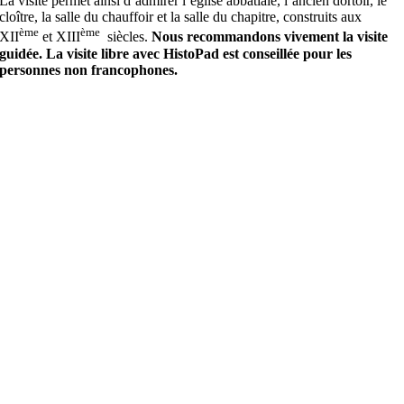
La visite permet ainsi d’admirer l’église abbatiale, l’ancien dortoir, le
cloître, la salle du chauffoir et la salle du chapitre, construits aux
ème
ème
XII
et XIII
siècles.
Nous recommandons vivement la visite
guidée. La visite libre avec HistoPad est conseillée pour les
personnes non francophones.