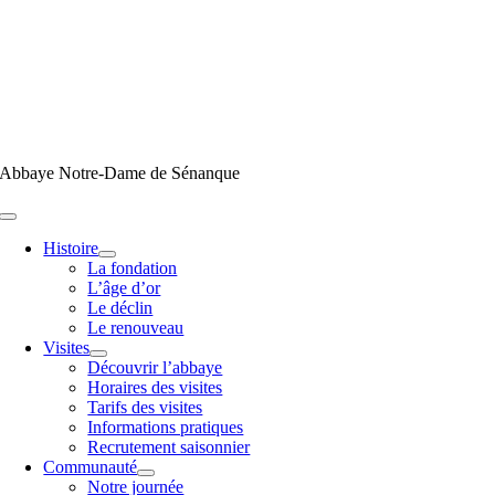
Passer
au
contenu
Abbaye Notre-Dame de Sénanque
Toggle
Navigation
Histoire
La fondation
L’âge d’or
Le déclin
Le renouveau
Visites
Découvrir l’abbaye
Horaires des visites
Tarifs des visites
Informations pratiques
Recrutement saisonnier
Communauté
Notre journée