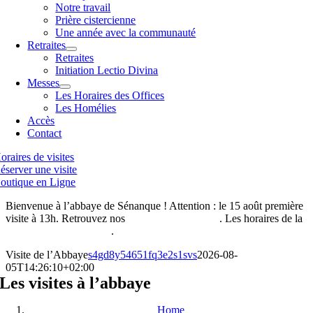
Notre travail
Prière cistercienne
Une année avec la communauté
Retraites
Retraites
Initiation Lectio Divina
Messes
Les Horaires des Offices
Les Homélies
Accès
Contact
oraires de visites
éserver une visite
outique en Ligne
Bienvenue à l’abbaye de Sénanque ! Attention : le 15 août première
visite à 13h. Retrouvez nos
horaires de visites ici
. Les horaires de la
boutique de l’abbaye ici
.
Visite de l’Abbaye
s4gd8y54651fq3e2s1svs
2026-08-
05T14:26:10+02:00
Les visites à l’abbaye
Home