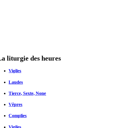
La liturgie des heures
Vigiles
Laudes
Tierce, Sexte, None
Vêpres
Complies
Vigiles