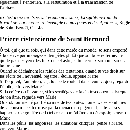
également à l’entretien, à la restauration et à la transmission de
l’abbaye.
« C’est alors qu’ils seront vraiment moines, lorsqu’ils vivront du
travail de leurs mains, à l’exemple de nos pères et des Apôtres »
, Règl
de Saint Benoît, Ch. 48
Prière cistercienne de Saint Bernard
Ô toi, qui que tu sois, qui dans cette marée du monde, te sens emporté
à la dérive parmi orages et tempêtes plutôt que sur la terre ferme, ne
quitte pas des yeux les feux de cet astre, si tu ne veux sombrer sous la
bourrasque.
Quand se déchaînent les rafales des tentations, quand tu vas droit sur
les récifs de l’adversité, regarde l’étoile, appelle Marie !
Si l’orgueil, l’ambition, la jalousie te roulent dans leurs vagues, regarde
l’étoile, crie vers Marie !
Si la colère ou l’avarice, si les sortilèges de la chair secouent la barque
de ton âme, regarde vers Marie.
Quand, tourmenté par l’énormité de tes fautes, honteux des souillures
de ta conscience, terrorisé par la menace du jugement, tu te laisses
happer par le gouffre de la tristesse, par l’abîme du désespoir, pense à
Marie.
Dans les périls, les angoisses, les situations critiques, pense à Marie,
crie vers Marie !