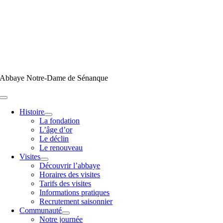
Passer
au
contenu
Abbaye Notre-Dame de Sénanque
Toggle
Navigation
Histoire
La fondation
L’âge d’or
Le déclin
Le renouveau
Visites
Découvrir l’abbaye
Horaires des visites
Tarifs des visites
Informations pratiques
Recrutement saisonnier
Communauté
Notre journée