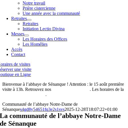
Notre travail
Prière cistercienne
Une année avec la communauté
Retraites
Retraites
Initiation Lectio Divina
Messes
Les Horaires des Offices
Les Homélies
Accès
Contact
oraires de visites
éserver une visite
outique en Ligne
Bienvenue à l’abbaye de Sénanque ! Attention : le 15 août première
visite à 13h. Retrouvez nos
horaires de visites ici
. Les horaires de la
boutique de l’abbaye ici
.
Communauté de l’abbaye Notre-Dame de
Sénanque
s4gd8y54651fq3e2s1svs
2025-12-28T18:07:22+01:00
La communauté de l’abbaye Notre-Dame
de Sénanque