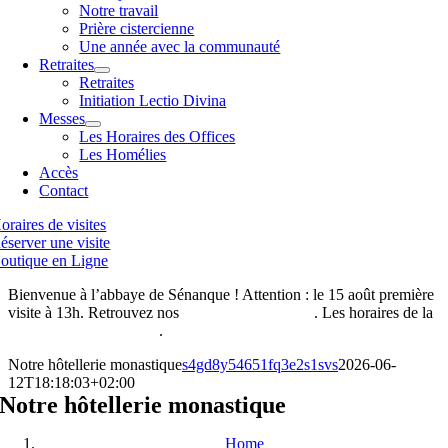
Notre travail
Prière cistercienne
Une année avec la communauté
Retraites
Retraites
Initiation Lectio Divina
Messes
Les Horaires des Offices
Les Homélies
Accès
Contact
oraires de visites
éserver une visite
outique en Ligne
Bienvenue à l’abbaye de Sénanque ! Attention : le 15 août première
visite à 13h. Retrouvez nos
horaires de visites ici
. Les horaires de la
boutique de l’abbaye ici
.
Notre hôtellerie monastique
s4gd8y54651fq3e2s1svs
2026-06-
12T18:18:03+02:00
Notre hôtellerie monastique
Home