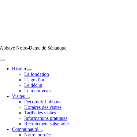
Passer
au
contenu
Abbaye Notre-Dame de Sénanque
Toggle
Navigation
Histoire
La fondation
L’âge d’or
Le déclin
Le renouveau
Visites
Découvrir l’abbaye
Horaires des visites
Tarifs des visites
Informations pratiques
Recrutement saisonnier
Communauté
Notre journée