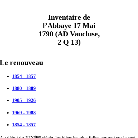
Inventaire de
l’Abbaye 17 Mai
1790 (AD Vaucluse,
2 Q 13)
Le renouveau
1854 - 1857
1880 - 1889
1905 - 1926
1969 - 1988
1854 - 1857
ème
Au début du XIX
siècle, les idées les plus folles courent sur le sort