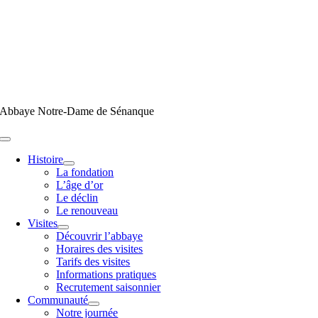
Passer
au
contenu
Abbaye Notre-Dame de Sénanque
Toggle
Navigation
Histoire
La fondation
L’âge d’or
Le déclin
Le renouveau
Visites
Découvrir l’abbaye
Horaires des visites
Tarifs des visites
Informations pratiques
Recrutement saisonnier
Communauté
Notre journée