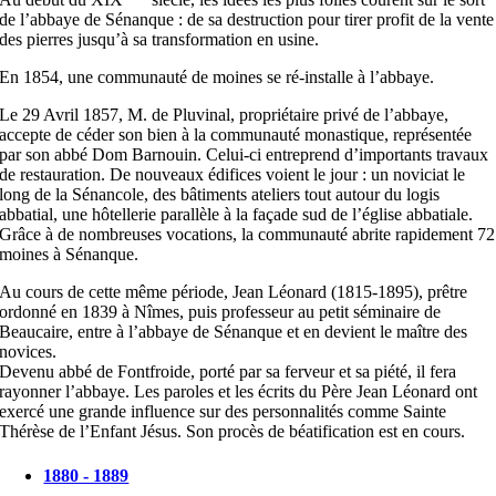
de l’abbaye de Sénanque : de sa destruction pour tirer profit de la vente
des pierres jusqu’à sa transformation en usine.
En 1854, une communauté de moines se ré-installe à l’abbaye.
Le 29 Avril 1857, M. de Pluvinal, propriétaire privé de l’abbaye,
accepte de céder son bien à la communauté monastique, représentée
par son abbé Dom Barnouin. Celui-ci entreprend d’importants travaux
de restauration. De nouveaux édifices voient le jour : un noviciat le
long de la Sénancole, des bâtiments ateliers tout autour du logis
abbatial, une hôtellerie parallèle à la façade sud de l’église abbatiale.
Grâce à de nombreuses vocations, la communauté abrite rapidement 72
moines à Sénanque.
Au cours de cette même période, Jean Léonard (1815-1895), prêtre
ordonné en 1839 à Nîmes, puis professeur au petit séminaire de
Beaucaire, entre à l’abbaye de Sénanque et en devient le maître des
novices.
Devenu abbé de Fontfroide, porté par sa ferveur et sa piété, il fera
rayonner l’abbaye. Les paroles et les écrits du Père Jean Léonard ont
exercé une grande influence sur des personnalités comme Sainte
Thérèse de l’Enfant Jésus. Son procès de béatification est en cours.
1880 - 1889