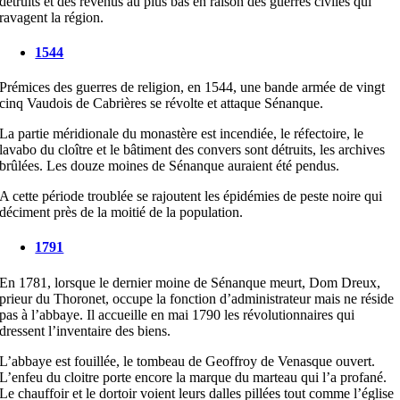
détruits et des revenus au plus bas en raison des guerres civiles qui
ravagent la région.
1544
Prémices des guerres de religion, en 1544, une bande armée de vingt
cinq Vaudois de Cabrières se révolte et attaque Sénanque.
La partie méridionale du monastère est incendiée, le réfectoire, le
lavabo du cloître et le bâtiment des convers sont détruits, les archives
brûlées. Les douze moines de Sénanque auraient été pendus.
A cette période troublée se rajoutent les épidémies de peste noire qui
déciment près de la moitié de la population.
1791
En 1781, lorsque le dernier moine de Sénanque meurt, Dom Dreux,
prieur du Thoronet, occupe la fonction d’administrateur mais ne réside
pas à l’abbaye. Il accueille en mai 1790 les révolutionnaires qui
dressent l’inventaire des biens.
L’abbaye est fouillée, le tombeau de Geoffroy de Venasque ouvert.
L’enfeu du cloitre porte encore la marque du marteau qui l’a profané.
Le chauffoir et le dortoir voient leurs dalles pillées tout comme l’église