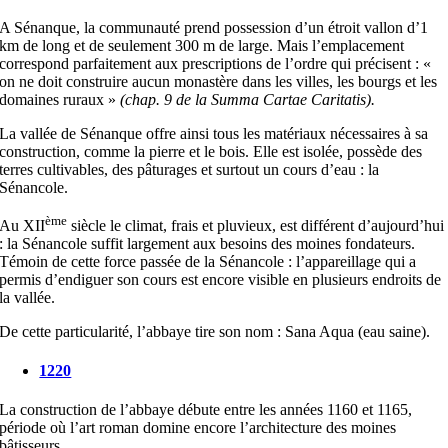
A Sénanque, la communauté prend possession d’un étroit vallon d’1
km de long et de seulement 300 m de large. Mais l’emplacement
correspond parfaitement aux prescriptions de l’ordre qui précisent : «
on ne doit construire aucun monastère dans les villes, les bourgs et les
domaines ruraux »
(chap. 9 de la Summa Cartae Caritatis).
La vallée de Sénanque offre ainsi tous les matériaux nécessaires à sa
construction, comme la pierre et le bois. Elle est isolée, possède des
terres cultivables, des pâturages et surtout un cours d’eau : la
Sénancole.
ème
Au XII
siècle le climat, frais et pluvieux, est différent d’aujourd’hui
: la Sénancole suffit largement aux besoins des moines fondateurs.
Témoin de cette force passée de la Sénancole : l’appareillage qui a
permis d’endiguer son cours est encore visible en plusieurs endroits de
la vallée.
De cette particularité, l’abbaye tire son nom : Sana Aqua (eau saine).
1220
La construction de l’abbaye débute entre les années 1160 et 1165,
période où l’art roman domine encore l’architecture des moines
bâtisseurs.