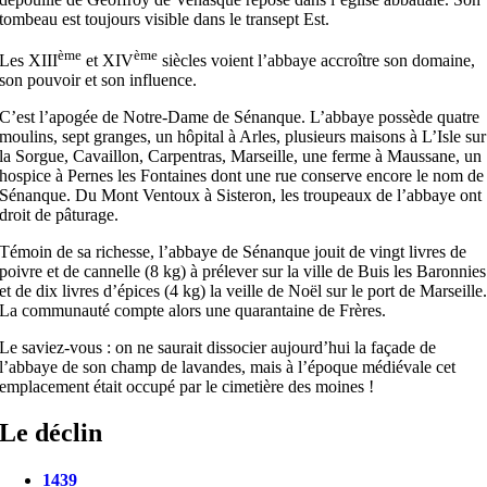
tombeau est toujours visible dans le transept Est.
ème
ème
Les XIII
et XIV
siècles voient l’abbaye accroître son domaine,
son pouvoir et son influence.
C’est l’apogée de Notre-Dame de Sénanque. L’abbaye possède quatre
moulins, sept granges, un hôpital à Arles, plusieurs maisons à L’Isle sur
la Sorgue, Cavaillon, Carpentras, Marseille, une ferme à Maussane, un
hospice à Pernes les Fontaines dont une rue conserve encore le nom de
Sénanque. Du Mont Ventoux à Sisteron, les troupeaux de l’abbaye ont
droit de pâturage.
Témoin de sa richesse, l’abbaye de Sénanque jouit de vingt livres de
poivre et de cannelle (8 kg) à prélever sur la ville de Buis les Baronnies
et de dix livres d’épices (4 kg) la veille de Noël sur le port de Marseille
La communauté compte alors une quarantaine de Frères.
Le saviez-vous : on ne saurait dissocier aujourd’hui la façade de
l’abbaye de son champ de lavandes, mais à l’époque médiévale cet
emplacement était occupé par le cimetière des moines !
Le déclin
1439