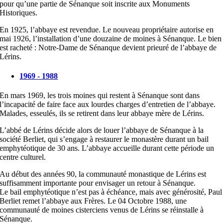
pour qu’une partie de Sénanque soit inscrite aux Monuments
Historiques.
En 1925, l’abbaye est revendue. Le nouveau propriétaire autorise en
mai 1926, l’installation d’une douzaine de moines à Sénanque. Le bien
est racheté : Notre-Dame de Sénanque devient prieuré de l’abbaye de
Lérins.
1969 - 1988
En mars 1969, les trois moines qui restent à Sénanque sont dans
l’incapacité de faire face aux lourdes charges d’entretien de l’abbaye.
Malades, esseulés, ils se retirent dans leur abbaye mère de Lérins.
L’abbé de Lérins décide alors de louer l’abbaye de Sénanque à la
société Berliet, qui s’engage à restaurer le monastère durant un bail
emphytéotique de 30 ans. L’abbaye accueille durant cette période un
centre culturel.
Au début des années 90, la communauté monastique de Lérins est
suffisamment importante pour envisager un retour à Sénanque.
Le bail emphytéotique n’est pas à échéance, mais avec générosité, Paul
Berliet remet l’abbaye aux Frères. Le 04 Octobre 1988, une
communauté de moines cisterciens venus de Lérins se réinstalle à
Sénanque.