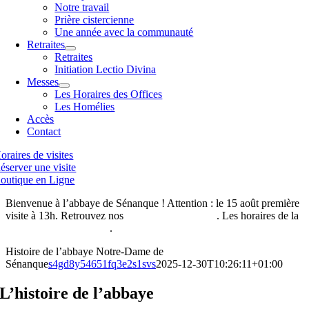
Notre travail
Prière cistercienne
Une année avec la communauté
Retraites
Retraites
Initiation Lectio Divina
Messes
Les Horaires des Offices
Les Homélies
Accès
Contact
oraires de visites
éserver une visite
outique en Ligne
Bienvenue à l’abbaye de Sénanque ! Attention : le 15 août première
visite à 13h. Retrouvez nos
horaires de visites ici
. Les horaires de la
boutique de l’abbaye ici
.
Histoire de l’abbaye Notre-Dame de
Sénanque
s4gd8y54651fq3e2s1svs
2025-12-30T10:26:11+01:00
L’histoire de l’abbaye