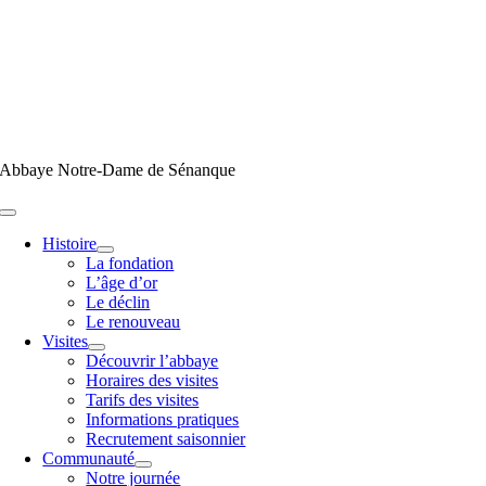
Passer
au
contenu
Abbaye Notre-Dame de Sénanque
Toggle
Navigation
Histoire
La fondation
L’âge d’or
Le déclin
Le renouveau
Visites
Découvrir l’abbaye
Horaires des visites
Tarifs des visites
Informations pratiques
Recrutement saisonnier
Communauté
Notre journée