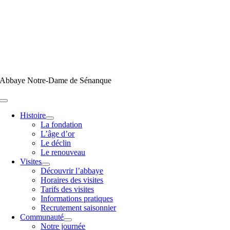
Passer
au
contenu
Abbaye Notre-Dame de Sénanque
Toggle
Navigation
Histoire
La fondation
L’âge d’or
Le déclin
Le renouveau
Visites
Découvrir l’abbaye
Horaires des visites
Tarifs des visites
Informations pratiques
Recrutement saisonnier
Communauté
Notre journée