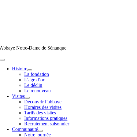
Passer
au
contenu
Abbaye Notre-Dame de Sénanque
Toggle
Navigation
Histoire
La fondation
L’âge d’or
Le déclin
Le renouveau
Visites
Découvrir l’abbaye
Horaires des visites
Tarifs des visites
Informations pratiques
Recrutement saisonnier
Communauté
Notre journée