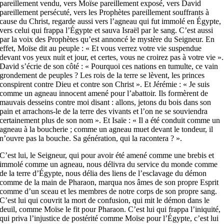
pareillement vendu, vers Moïse pareillement exposé, vers David
pareillement persécuté, vers les Prophètes pareillement souffrants à
cause du Christ, regarde aussi vers l’agneau qui fut immolé en Égypte,
vers celui qui frappa l’Égypte et sauva Israël par le sang. C’est aussi
par la voix des Prophètes qu’est annoncé le mystère du Seigneur. En
effet, Moïse dit au peuple : « Et vous verrez votre vie suspendue
devant vos yeux nuit et jour, et certes, vous ne croirez pas à votre vie ».
David s’écrie de son côté : « Pourquoi ces nations en tumulte, ce vain
grondement de peuples ? Les rois de la terre se lèvent, les princes
conspirent contre Dieu et contre son Christ ». Et Jérémie : « Je suis
comme un agneau innocent amené pour l’abattoir. Ils formèrent de
mauvais desseins contre moi disant : allons, jetons du bois dans son
pain et arrachons-le de la terre des vivants et l’on ne se souviendra
certainement plus de son nom ». Et Isaïe : « Il a été conduit comme un
agneau à la boucherie ; comme un agneau muet devant le ton­deur, il
n’ouvre pas la bouche. Sa génération, qui la racontera ? ».
C’est lui, le Seigneur, qui pour avoir été amené comme une brebis et
immolé comme un agneau, nous délivra du service du monde comme
de la terre d’Égypte, nous délia des liens de l’esclavage du démon
comme de la main de Pharaon, marqua nos âmes de son propre Esprit
comme d’un sceau et les membres de notre corps de son propre sang.
C’est lui qui couvrit la mort de confusion, qui mit le démon dans le
deuil, comme Moïse le fit pour Pharaon. C’est lui qui frappa l’iniquité,
qui priva l’injustice de postérité comme Moïse pour l’Égypte, c’est lui