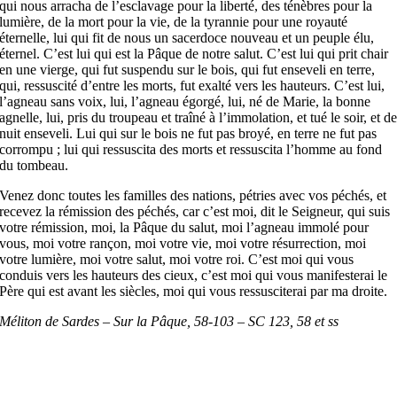
qui nous arra­cha de l’esclavage pour la liberté, des ténèbres pour la
lumière, de la mort pour la vie, de la tyrannie pour une royauté
éternelle, lui qui fit de nous un sacerdoce nouveau et un peuple élu,
éternel. C’est lui qui est la Pâque de notre salut. C’est lui qui prit chair
en une vierge, qui fut suspendu sur le bois, qui fut enseveli en terre,
qui, ressuscité d’entre les morts, fut exalté vers les hauteurs. C’est lui,
l’agneau sans voix, lui, l’agneau égorgé, lui, né de Marie, la bonne
agnelle, lui, pris du troupeau et traîné à l’immolation, et tué le soir, et d
nuit enseveli. Lui qui sur le bois ne fut pas broyé, en terre ne fut pas
corrompu ; lui qui ressuscita des morts et ressuscita l’homme au fond
du tombeau.
Venez donc toutes les familles des nations, pétries avec vos péchés, et
recevez la rémission des péchés, car c’est moi, dit le Seigneur, qui suis
votre rémission, moi, la Pâque du salut, moi l’agneau immolé pour
vous, moi votre rançon, moi votre vie, moi votre résurrection, moi
votre lumière, moi votre salut, moi votre roi. C’est moi qui vous
conduis vers les hauteurs des cieux, c’est moi qui vous manifesterai le
Père qui est avant les siècles, moi qui vous ressusciterai par ma droite.
Méliton de Sardes – Sur la Pâque, 58-103 – SC 123, 58 et ss