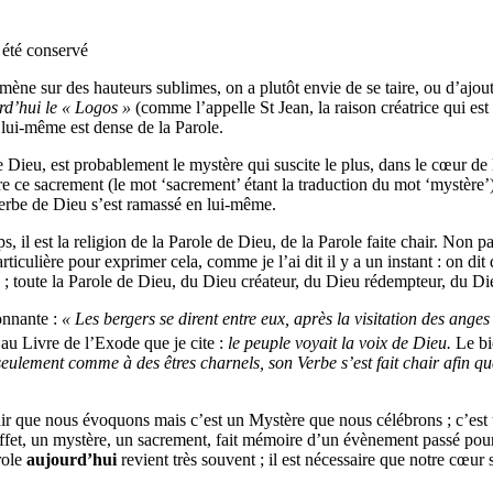
a été conservé
ène sur des hauteurs sublimes, on a plutôt envie de se taire, ou d’ajout
rd’hui le « Logos »
(comme l’appelle St Jean, la raison créatrice qui es
 lui-même est dense de la Parole.
 Dieu, est probablement le mystère qui suscite le plus, dans le cœur de
e ce sacrement (le mot ‘sacrement’ étant la traduction du mot ‘mystère’)
Verbe de Dieu s’est ramassé en lui-même.
ps, il est la religion de la Parole de Dieu, de la Parole faite chair. Non 
iculière pour exprimer cela, comme je l’ai dit il y a un instant : on dit 
 ; toute la Parole de Dieu, du Dieu créateur, du Dieu rédempteur, du Di
onnante :
« Les bergers se dirent entre eux, après la visitation des anges
u Livre de l’Exode que je cite :
le peuple voyait la voix de Dieu.
Le bi
seulement comme à des êtres charnels, son Verbe s’est fait chair afin q
ir que nous évoquons mais c’est un Mystère que nous célébrons ; c’est 
fet, un mystère, un sacrement, fait mémoire d’un évènement passé pour N
role
aujourd’hui
revient très souvent ; il est nécessaire que notre cœur 