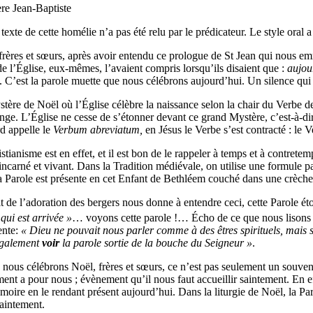
ère Jean-Baptiste
texte de cette homélie n’a pas été relu par le prédicateur. Le style oral 
frères et sœurs, après avoir entendu ce prologue de St Jean qui nous emm
de l’Église, eux-mêmes, l’avaient compris lorsqu’ils disaient que :
aujou
. C’est la parole muette que nous célébrons aujourd’hui. Un silence qui
tère de Noël où l’Église célèbre la naissance selon la chair du Verbe de
nge. L’Église ne cesse de s’étonner devant ce grand Mystère, c’est-à-dir
d appelle le
Verbum
abreviatum,
en Jésus le Verbe s’est contracté : le 
stianisme est en effet, et il est bon de le rappeler à temps et à contretem
ncarné et vivant. Dans la Tradition médiévale, on utilise une formule part
la Parole est présente en cet Enfant de Bethléem couché dans une crèche
it de l’adoration des bergers nous donne à entendre ceci, cette Parole ét
qui est arrivée »
… voyons cette parole !… Écho de ce que nous lisons a
nte:
« Dieu ne pouvait nous parler comme à des êtres spirituels, mais 
également
voir
la parole sortie de la bouche du Seigneur »
.
nous célébrons Noël, frères et sœurs, ce n’est pas seulement un souven
ent a pour nous ; évènement qu’il nous faut accueillir saintement. En ef
moire en le rendant présent aujourd’hui. Dans la liturgie de Noël, la Pa
saintement.