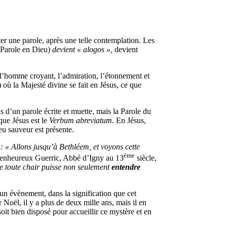
er une parole, après une telle contemplation. Les
t Parole en Dieu)
devient « alogos »,
devient
 l’homme croyant, l’admiration, l’étonnement et
 où la Majesté divine se fait en Jésus, ce que
pas d’un parole écrite et muette, mais la Parole du
que Jésus est le
Verbum
abreviatum
. En Jésus,
eu sauveur est présente.
 : « Allons jusqu’à Bethléem, et voyons cette
ème
enheureux Guerric, Abbé d’Igny au 13
siècle,
ue toute chair puisse non seulement
entendre
un évènement, dans la signification que cet
oël, il y a plus de deux mille ans, mais il en
soit bien disposé pour accueillir ce mystère et en