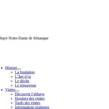
Passer
au
contenu
baye Notre-Dame de Sénanque
oggle
avigation
Histoire
La fondation
L’âge d’or
Le déclin
Le renouveau
Visites
Découvrir l’abbaye
Horaires des visites
Tarifs des visites
Informations pratiques