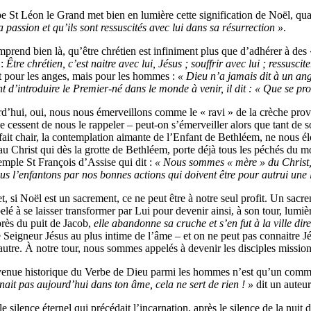
e St Léon le Grand met bien en lumière cette signification de Noël, quan
 passion et qu’ils sont ressuscités avec lui dans sa résurrection »
.
prend bien là, qu’être chrétien est infiniment plus que d’adhérer à des 
 :
Être chrétien,
c’est
naitre avec lui, Jésus ; souffrir avec lui ; ressuscite
it pour les anges, mais pour les hommes :
« Dieu n’a jamais dit à un ang
 d’introduire le Premier-né dans le monde à venir, il dit : « Que se pro
d’hui, oui, nous nous émerveillons comme le « ravi » de la crèche prov
e cessent de nous le rappeler – peut-on s’émerveiller alors que tant de 
fait chair, la contemplation aimante de l’Enfant de Bethléem, ne nous é
 au Christ qui dès la grotte de Bethléem, porte déjà tous les péchés du m
emple St François d’Assise qui dit :
« Nous sommes « mère » du Christ, l
us l’enfantons par nos bonnes actions qui doivent être pour autrui une
t, si Noël est un sacrement, ce ne peut être à notre seul profit. Un sacr
elé à se laisser transformer par Lui pour devenir ainsi, à son tour, lum
rès du puit de Jacob,
elle abandonne sa cruche et s’en fut à la ville dire
e Seigneur Jésus au plus intime de l’âme – et on ne peut pas connaitre J
autre. À notre tour, nous sommes appelés à devenir les disciples missio
venue historique du Verbe de Dieu parmi les hommes n’est qu’un commen
 nait pas aujourd’hui dans ton âme, cela ne sert de rien ! »
dit un auteu
e silence éternel qui précédait l’incarnation, après le silence de la nuit