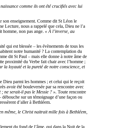
 naissance comme ils ont été crucifiés avec lui
 par son enseignement. Comme dit St Léon le
 Lecture, nous a rappelé que cela, Dieu ne l’a
ait homme, non pas ange.
« À l’inverse, au
é qui est blessée – les évènements de tous les
, habitent notre humanité ? La contemplation du
me dit St Paul – mais elle donne à notre âme de
tte proximité du Verbe fait chair avec l’homme ;
la loyauté et la pureté de notre conscience, et
e Dieu parmi les hommes ; et celui qui le reçoit
près avoir été bouleversée par sa rencontre avec
; ne serait-il pas le Messie ? ».
Toute rencontre
ui – débouche sur un témoignage d’une façon ou
ressèrent d’aller à Bethléem.
n même, le Christ naitrait mille fois à Bethléem,
illement du fond de l’âme, qui dans la Nuit de la