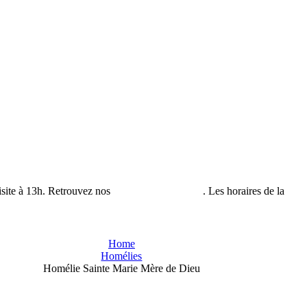
isite à 13h. Retrouvez nos
horaires de visites ici
. Les horaires de la
bout
Home
Homélies
Homélie Sainte Marie Mère de Dieu