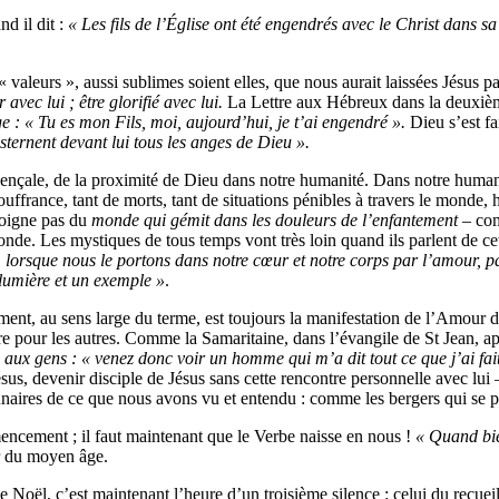
d il dit :
« Les fils de l’Église ont été engendrés avec le Christ dans sa
« valeurs », aussi sublimes soient elles, que nous aurait laissées Jésus
r avec lui ; être glorifié avec lui.
La Lettre aux Hébreux dans la deuxième
e : « Tu es mon Fils, moi, aujourd’hui, je t’ai engendré ».
Dieu s’est f
sternent devant lui tous les anges de Dieu ».
ençale, de la proximité de Dieu dans notre humanité. Dans notre humanit
souffrance, tant de morts, tant de situations pénibles à travers le monde
loigne pas du
monde qui
gémit dans les douleurs de l’enfantement –
com
onde. Les mystiques de tous temps vont très loin quand ils parlent de ce
orsque nous le portons dans notre cœur et notre corps par l’amour, par 
 lumière et un exemple »
.
ement, au sens large du terme, est toujours la manifestation de l’Amour d
ière pour les autres. Comme la Samaritaine, dans l’évangile de St Jean, a
 aux gens : « venez donc voir un homme qui m’a dit tout ce que j’ai fait 
ésus, devenir disciple de Jésus sans cette rencontre personnelle avec l
nnaires de ce que nous avons vu et entendu : comme les bergers qui se p
cement ; il faut maintenant que le Verbe naisse en nous !
« Quand bie
r du moyen âge.
 de Noël, c’est maintenant l’heure d’un troisième silence : celui du recue