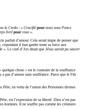
ans le
Credo
:
« Crucifié
pour
nous sous Ponce
rps livré
pour
vous ».
acte parfait d’amour. Cela serait impie de penser que
e, cependant il faut garder toute sa force aux
de »
. Le curé d’Ars disait que
Jésus aurait pu sauver
« quelque chose » est le contraire de la souffrance
 a pas d’amour sans souffrance. Parce que le Fils
 au Père, en vertu de l’union des Personnes divines
ère, est l’expression de sa liberté. Dieu n’est pas
r des hommes. Il ne souffre pas comme les créatures