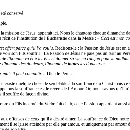
a été conservé
ple.
de la mission de Jésus, apparait ici. Nous le chantons chaque dimanche d
u récit de l’institution de l’Eucharistie dans la Messe :
« Ceci est mon co
st offert parce qu’il l’a voulu
. Redisons-le : la Passion de Jésus est un 
de voir son Fils souffrir ! La Passion de Jésus ne paie pas un tarif au Pèr
s de l’homme va être livré… et donner sa vie en rançon pour la multitu
être l’homme des douleurs, l’homme de
toutes
les douleurs ».
ir mais il peut compatir…
Dieu le Père…
, il existe quelque chose de semblable à la souffrance du Christ mais ce 
lons la souffrance est le revers de l’Amour. Or, nous savons qu’il n’y
s il souffre de façon divine.
pre du Fils incarné, du Verbe fait chair, cette Passion appartient aussi
aux offenses de ceux qu’il a désiré aimer. La souffrance de Dieu notre P
rement il se laisse atteindre par elle par amour, et uniquement par amou
ce de son Être.