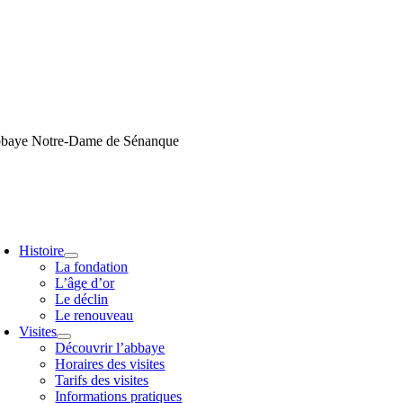
Passer
au
contenu
baye Notre-Dame de Sénanque
oggle
avigation
Histoire
La fondation
L’âge d’or
Le déclin
Le renouveau
Visites
Découvrir l’abbaye
Horaires des visites
Tarifs des visites
Informations pratiques