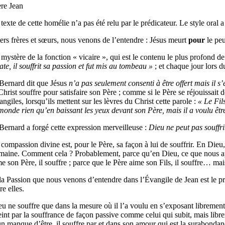
ère Jean
texte de cette homélie n’a pas été relu par le prédicateur. Le style oral 
ers frères et sœurs, nous venons de l’entendre : Jésus meurt
pour
le peu
 mystère de la fonction « vicaire », qui est le contenu le plus profond 
ate, il souffrit sa passion et fut mis au tombeau »
; et chaque jour lors d
 Bernard dit que Jésus
n’a pas seulement consenti à être offert mais il s’e
Christ souffre pour satisfaire son Père ; comme si le Père se réjouissait 
ngiles, lorsqu’ils mettent sur les lèvres du Christ cette parole :
« Le Fil
 monde rien qu’en baissant les yeux devant son Père, mais il a voulu 
 Bernard a forgé cette expression merveilleuse :
Dieu ne peut pas souffr
compassion divine est, pour le Père, sa façon à lui de souffrir. En Dieu
maine. Comment cela ? Probablement, parce qu’en Dieu, ce que nous appe
e son Père, il souffre ; parce que le Père aime son Fils, il souffre… mai
 la Passion que nous venons d’entendre dans l’Évangile de Jean est le pro
re elles.
eu ne souffre que dans la mesure où il l’a voulu en s’exposant librement 
teint par la souffrance de façon passive comme celui qui subit, mais lib
un manque d’être, il souffre par et dans son amour qui est la surabondan