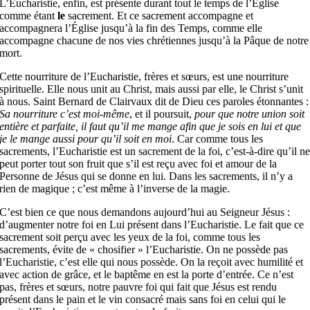
L’Eucharistie, enfin, est présente durant tout le temps de l’Église
comme étant
le
sacrement. Et ce sacrement accompagne et
accompagnera l’Église jusqu’à la fin des Temps, comme elle
accompagne chacune de nos vies chrétiennes jusqu’à la Pâque de notre
mort.
Cette nourriture de l’Eucharistie, frères et sœurs, est une nourriture
spirituelle. Elle nous unit au Christ, mais aussi par elle, le Christ s’unit
à nous. Saint Bernard de Clairvaux dit de Dieu ces paroles étonnantes :
Sa nourriture c’est moi-même
, et il poursuit,
pour que notre union soit
entière et parfaite, il faut qu’il me mange afin que je sois en lui et que
je le mange aussi pour qu’il soit en moi
. Car comme tous les
sacrements, l’Eucharistie est un sacrement de la foi, c’est-à-dire qu’il n
peut porter tout son fruit que s’il est reçu avec foi et amour de la
Personne de Jésus qui se donne en lui. Dans les sacrements, il n’y a
rien de magique ; c’est même à l’inverse de la magie.
C’est bien ce que nous demandons aujourd’hui au Seigneur Jésus :
d’augmenter notre foi en Lui présent dans l’Eucharistie. Le fait que ce
sacrement soit perçu avec les yeux de la foi, comme tous les
sacrements, évite de « chosifier » l’Eucharistie. On ne possède pas
l’Eucharistie, c’est elle qui nous possède. On la reçoit avec humilité et
avec action de grâce, et le baptême en est la porte d’entrée. Ce n’est
pas, frères et sœurs, notre pauvre foi qui fait que Jésus est rendu
présent dans le pain et le vin consacré mais sans foi en celui qui le