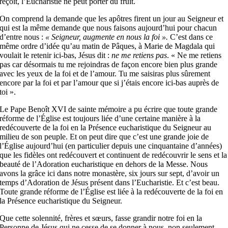
reçoit, l’Eucharistie ne peut porter du fruit.
On comprend la demande que les apôtres firent un jour au Seigneur et
qui est la même demande que nous faisons aujourd’hui pour chacun
d’entre nous :
« Seigneur, augmente en nous la foi ».
C’est dans ce
même ordre d’idée qu’au matin de Pâques, à Marie de Magdala qui
voulait le retenir ici-bas, Jésus dit :
ne me retiens pas
. « Ne me retiens
pas car désormais tu me rejoindras de façon encore bien plus grande
avec les yeux de la foi et de l’amour. Tu me saisiras plus sûrement
encore par la foi et par l’amour que si j’étais encore ici-bas auprès de
toi ».
Le Pape Benoît XVI de sainte mémoire a pu écrire que toute grande
réforme de l’Église est toujours liée d’une certaine manière à la
redécouverte de la foi en la Présence eucharistique du Seigneur au
milieu de son peuple. Et on peut dire que c’est une grande joie de
l’Église aujourd’hui (en particulier depuis une cinquantaine d’années)
que les fidèles ont redécouvert et continuent de redécouvrir le sens et la
beauté de l’Adoration eucharistique en dehors de la Messe. Nous
avons la grâce ici dans notre monastère, six jours sur sept, d’avoir un
temps d’Adoration de Jésus présent dans l’Eucharistie. Et c’est beau.
Toute grande réforme de l’Église est liée à la redécouverte de la foi en
la Présence eucharistique du Seigneur.
Que cette solennité, frères et sœurs, fasse grandir notre foi en la
Personne de Jésus qui ne cesse de se donner à nous, non seulement