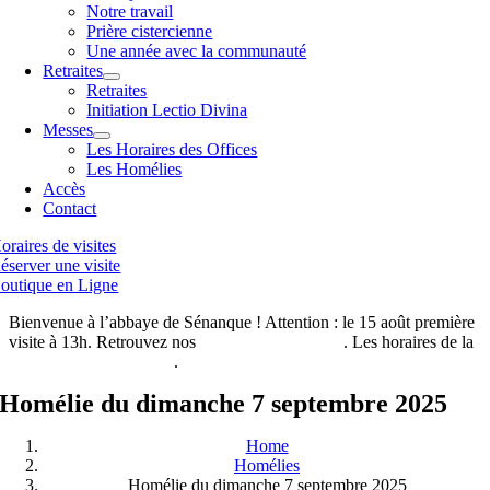
Notre travail
Prière cistercienne
Une année avec la communauté
Retraites
Retraites
Initiation Lectio Divina
Messes
Les Horaires des Offices
Les Homélies
Accès
Contact
oraires de visites
éserver une visite
outique en Ligne
Bienvenue à l’abbaye de Sénanque ! Attention : le 15 août première
visite à 13h. Retrouvez nos
horaires de visites ici
. Les horaires de la
boutique de l’abbaye ici
.
Homélie du dimanche 7 septembre 2025
Home
Homélies
Homélie du dimanche 7 septembre 2025