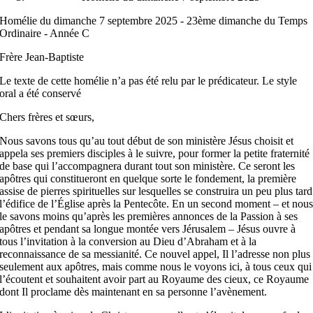
Homélie du dimanche 7 septembre 2025 - 23ème dimanche du Temps
Ordinaire - Année C
Frère Jean-Baptiste
Le texte de cette homélie n’a pas été relu par le prédicateur. Le style
oral a été conservé
Chers frères et sœurs,
Nous savons tous qu’au tout début de son ministère Jésus choisit et
appela ses premiers disciples à le suivre, pour former la petite fraternité
de base qui l’accompagnera durant tout son ministère. Ce seront les
apôtres qui constitueront en quelque sorte le fondement, la première
assise de pierres spirituelles sur lesquelles se construira un peu plus tard
l’édifice de l’Église après la Pentecôte. En un second moment – et nou
le savons moins qu’après les premières annonces de la Passion à ses
apôtres et pendant sa longue montée vers Jérusalem – Jésus ouvre à
tous l’invitation à la conversion au Dieu d’Abraham et à la
reconnaissance de sa messianité. Ce nouvel appel, Il l’adresse non plus
seulement aux apôtres, mais comme nous le voyons ici, à tous ceux qui
l’écoutent et souhaitent avoir part au Royaume des cieux, ce Royaume
dont Il proclame dès maintenant en sa personne l’avènement.