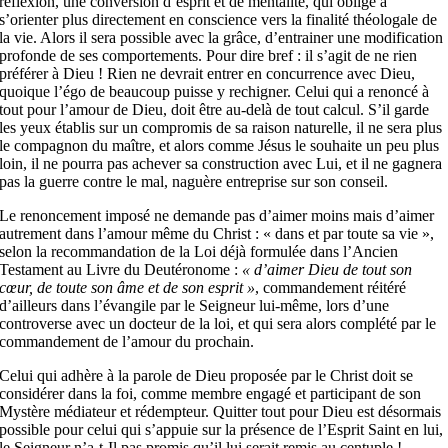
réflexion, une conversion d’esprit et de mentalité, qui oblige à
s’orienter plus directement en conscience vers la finalité théologale de
la vie. Alors il sera possible avec la grâce, d’entrainer une modification
profonde de ses comportements. Pour dire bref : il s’agit de ne rien
préférer à Dieu ! Rien ne devrait entrer en concurrence avec Dieu,
quoique l’égo de beaucoup puisse y rechigner. Celui qui a renoncé à
tout pour l’amour de Dieu, doit être au-delà de tout calcul. S’il garde
les yeux établis sur un compromis de sa raison naturelle, il ne sera plus
le compagnon du maître, et alors comme Jésus le souhaite un peu plus
loin, il ne pourra pas achever sa construction avec Lui, et il ne gagnera
pas la guerre contre le mal, naguère entreprise sur son conseil.
Le renoncement imposé ne demande pas d’aimer moins mais d’aimer
autrement dans l’amour même du Christ : « dans et par toute sa vie »,
selon la recommandation de la Loi déjà formulée dans l’Ancien
Testament au Livre du Deutéronome :
« d’aimer Dieu de tout son
cœur, de toute son âme et de son esprit »
, commandement réitéré
d’ailleurs dans l’évangile par le Seigneur lui-même, lors d’une
controverse avec un docteur de la loi, et qui sera alors complété par le
commandement de l’amour du prochain.
Celui qui adhère à la parole de Dieu proposée par le Christ doit se
considérer dans la foi, comme membre engagé et participant de son
Mystère médiateur et rédempteur. Quitter tout pour Dieu est désormais
possible pour celui qui s’appuie sur la présence de l’Esprit Saint en lui,
le Seigneur n’a-t-Il pas promis qu’il lui serait remis au centuple !