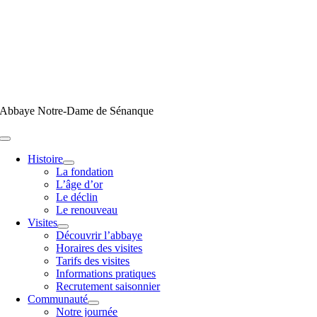
Passer
au
contenu
Abbaye Notre-Dame de Sénanque
Toggle
Navigation
Histoire
La fondation
L’âge d’or
Le déclin
Le renouveau
Visites
Découvrir l’abbaye
Horaires des visites
Tarifs des visites
Informations pratiques
Recrutement saisonnier
Communauté
Notre journée