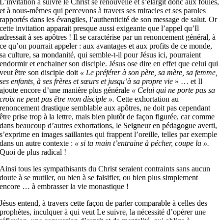
L’invitation à suivre le Christ se renouvelle et s’élargit donc aux foules,
et à nous-mêmes qui percevons à travers ses miracles et ses paroles
rapportés dans les évangiles, l’authenticité de son message de salut. Or
cette invitation apparait presque aussi exigeante que l’appel qu’Il
adressait à ses apôtres ! Il se caractérise par un renoncement général, à
ce qu’on pourrait appeler : aux avantages et aux profits de ce monde,
sa culture, sa mondanité, qui semble-t-il pour Jésus ici, pourraient
endormir et enchainer son disciple. Jésus ose dire en effet que celui qui
veut être son disciple doit
«
Le préférer à son père, sa mère, sa femme,
ses enfants, à ses frères et sœurs et jusqu’à sa propre vie
» … et Il
ajoute encore d’une manière plus générale
« Celui qui ne porte pas sa
croix ne peut pas être mon disciple ».
Cette exhortation au
renoncement drastique semblable aux apôtres, ne doit pas cependant
être prise trop à la lettre, mais bien plutôt de façon figurée, car comme
dans beaucoup d’autres exhortations, le Seigneur en pédagogue averti,
s’exprime en images saillantes qui frappent l’oreille, telles par exemple
dans un autre contexte :
« si ta main t’entraine à pécher, coupe la ».
Quoi de plus radical !
Ainsi tous les sympathisants du Christ seraient contraints sans aucun
doute à se mutiler, ou bien à se falsifier, ou bien plus simplement
encore … à embrasser la vie monastique !
Jésus entend, à travers cette façon de parler comparable à celles des
prophètes, inculquer à qui veut Le suivre, la nécessité d’opérer une