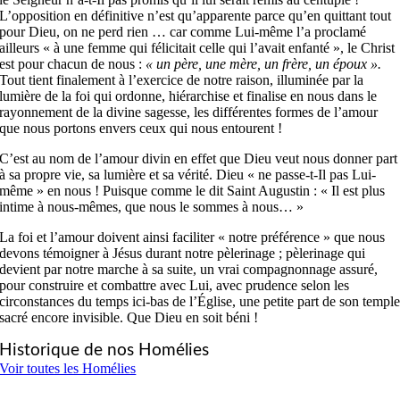
L’opposition en définitive n’est qu’apparente parce qu’en quittant tout
pour Dieu, on ne perd rien … car comme Lui-même l’a proclamé
ailleurs « à une femme qui félicitait celle qui l’avait enfanté », le Christ
est pour chacun de nous :
« un père, une mère, un frère, un époux ».
Tout tient finalement à l’exercice de notre raison, illuminée par la
lumière de la foi qui ordonne, hiérarchise et finalise en nous dans le
rayonnement de la divine sagesse, les différentes formes de l’amour
que nous portons envers ceux qui nous entourent !
C’est au nom de l’amour divin en effet que Dieu veut nous donner part
à sa propre vie, sa lumière et sa vérité. Dieu « ne passe-t-Il pas Lui-
même » en nous ! Puisque comme le dit Saint Augustin : « Il est plus
intime à nous-mêmes, que nous le sommes à nous… »
La foi et l’amour doivent ainsi faciliter « notre préférence » que nous
devons témoigner à Jésus durant notre pèlerinage ; pèlerinage qui
devient par notre marche à sa suite, un vrai compagnonnage assuré,
pour construire et combattre avec Lui, avec prudence selon les
circonstances du temps ici-bas de l’Église, une petite part de son templ
sacré encore invisible. Que Dieu en soit béni !
Historique de nos Homélies
Voir toutes les Homélies