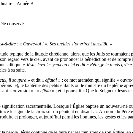
inaire – Année B
a été conservé.
t-à-dire : « Ouvre-toi ! ». Ses oreilles s’ouvrirent aussitôt. »
attitude typique de la liturgie chrétienne, alors, que les Juifs se tournai
r son regard vers le ciel, avant de prononcer la bénédiction et de rompre
 nous dit que
« Jésus leva les yeux au ciel et dit
« Père, je te rends grâc
les à sa suite.
eux, il soupira »
et dit
« effata! »
; ce mot araméen qui signifie « ouvre-to
pérons-le), le baptême des petits enfants où le ministre du baptême après 
isant « ouvre-toi » : «
effata
» ; et il poursuit « Que le Seigneur Jésus t
signification sacramentelle. Lorsque l’Église baptise un nouveau-né ou u
 trace le signe de la croix sur un pénitent en disant : « Au nom du Père et
produire et prolonger, aujourd’hui parmi les hommes, les gestes et les par
 la parole, Jésus continue de le faire par les ministres de son Église, e