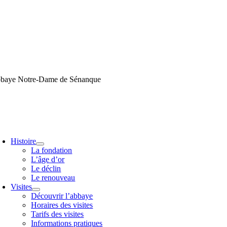
Passer
au
contenu
baye Notre-Dame de Sénanque
oggle
avigation
Histoire
La fondation
L’âge d’or
Le déclin
Le renouveau
Visites
Découvrir l’abbaye
Horaires des visites
Tarifs des visites
Informations pratiques