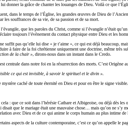
 lui donner la grâce de chanter les louanges de Dieu. Voilà ce que l’Égli
uent, dans le temps de l’Église, les grandes œuvres de Dieu de l’Anci
ar les souffrances de sa vie, de sa passion et de sa mort.
l’évangile, que les paroles du Christ, comme si l’évangile n’était qu’un
t éclaire toujours l’évènement du contact physique entre Dieu et les ho
e suffit pas qu’elle lui dise « je t’aime », ce qui est déjà beaucoup, mai
duire à faire de la foi chrétienne uniquement une doctrine, même très su
ection de la chair »
, dirons-nous dans un instant dans le Credo.
t centrale dans notre foi en la résurrection des morts. C’est Origène au 
ible ce qui est invisible, à savoir le spirituel et le divin ».
 mystère caché de toute éternité en Dieu et pour en être le signe visible
cela : que ce soit dans l’hérésie Cathare et Albigeoise, ou déjà dès les 
qui disait que le mariage était une mauvaise chose… mais qu’on ne s’y mé
lation avec Dieu et de ce qui anime le corps humain au plus intime de l
tains aspects de la culture contemporaine, c’est ce qu’on appelle le pa