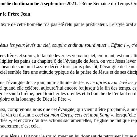
mélie du dimanche 5 septembre 2021-
23ème Semaine du Temps Ord
r le Frère Jean
texte de cette homélie n’a pas été relu par le prédicateur. Le style oral 
ésus les yeux levés au ciel, soupira et dit au sourd muet « Effata ! », c’es
rs frères et sœurs, le fait de lever les yeux au ciel, en priant, est une 
tiplier les pains au chapitre 6 de l’évangile de Jean, on voit Jésus leve
mbeau de son ami Lazare décédé trois jours plus tôt, l’évangile de Jean
ciel semble être une attitude typique de la prière de Jésus et de ses discip
s l’évangile de ce jour, autre attitude de Jésus :
« après avoir levé les y
l quand elle célèbre, aujourd’hui encore (et jusqu’à la fin des temps, es
c le saint chrême, peut toucher les oreilles et la bouche de l’enfant en d
gloire et la louange de Dieu le Père ».
ssi, comprenons-nous que cet évangile, qui vient d’être proclamé, a une 
 le vin en disant
« ceci est mon Corps, ceci est mon Sang »
, lorsqu’elle
hés », et encore d’autres actions sacramentelles, l’Église ne fait que re
 sacrement c’est cela.
que Jésus a fait pour le sourd-muet en lui donnant de retrouver l’ouïe et