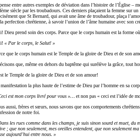
 pense entre autres exemples de déviation dans l’histoire de l’Église – 
ème siècle par les troubadours. Ces derniers plaçaient la femme sur un pi
écisément que St Bernard, qui avait une âme de troubadour, plaça l’amou
 la perfection chrétienne, à savoir l’union de l’âme humaine avec son cr
i! Dieu prend soin des corps. Parce que le corps humain est la forme où
i!
« Par le corps, le Salut! »
rce que le corps humain est le Temple de la gloire de Dieu et de son am
récisons que, même en dehors du baptême qui surélève la grâce, tout hom
est le Temple de la gloire de Dieu et de son amour!
manifestation la plus haute de l’estime de Dieu par l’homme en sa corporé
Ceci est mon corps livré pour vous »…
et non pas « ceci est l’idée de m
us aussi, frères et sœurs, nous savons que nos comportements chrétiens 
fession de notre foi.
Dans les rues comme dans les champs, je suis sinon sourd et muet, du mo
live ; que non seulement, mes oreilles entendent, que non seulement ma
sse aujourd’hui entre nous. »