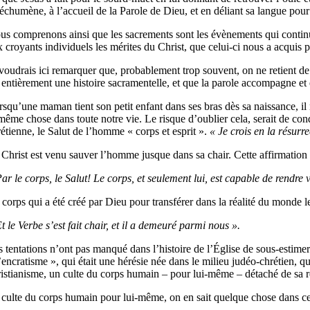
échumène, à l’accueil de la Parole de Dieu, et en déliant sa langue pour
us comprenons ainsi que les sacrements sont les évènements qui contin
 croyants individuels les mérites du Christ, que celui-ci nous a acquis p
 voudrais ici remarquer que, probablement trop souvent, on ne retient de 
t entièrement une histoire sacramentelle, et que la parole accompagne e
squ’une maman tient son petit enfant dans ses bras dès sa naissance, il n
 même chose dans toute notre vie. Le risque d’oublier cela, serait de con
rétienne, le Salut de l’homme « corps et esprit ».
« Je crois en la résurr
Christ est venu sauver l’homme jusque dans sa chair. Cette affirmation es
ar le corps, le Salut! Le corps, et seulement lui, est capable de rendre vis
corps qui a été créé par Dieu pour transférer dans la réalité du monde le
t le Verbe s’est fait chair, et il a demeuré parmi nous ».
 tentations n’ont pas manqué dans l’histoire de l’Église de sous-estimer 
l’encratisme », qui était une hérésie née dans le milieu judéo-chrétien, 
ristianisme, un culte du corps humain – pour lui-même – détaché de sa re
 culte du corps humain pour lui-même, on en sait quelque chose dans cer