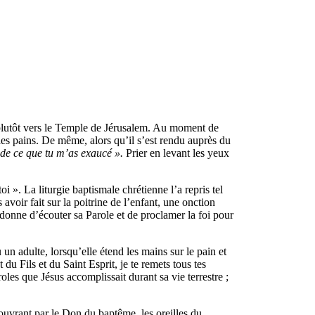
ent plutôt vers le Temple de Jérusalem. Au moment de
 les pains. De même, alors qu’il s’est rendu auprès du
e de ce que tu m’as exaucé ».
Prier en levant les yeux
i ». La liturgie baptismale chrétienne l’a repris tel
avoir fait sur la poitrine de l’enfant, une onction
e donne d’écouter sa Parole et de proclamer la foi pour
n adulte, lorsqu’elle étend les mains sur le pain et
 du Fils et du Saint Esprit, je te remets tous tes
oles que Jésus accomplissait durant sa vie terrestre ;
n ouvrant par le Don du baptême, les oreilles du