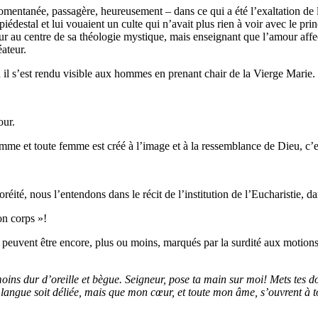
momentanée, passagère, heureusement – dans ce qui a été l’exaltation de
édestal et lui vouaient un culte qui n’avait plus rien à voir avec le pri
r au centre de sa théologie mystique, mais enseignant que l’amour affec
éateur.
 il s’est rendu visible aux hommes en prenant chair de la Vierge Marie.
our.
me et toute femme est créé à l’image et à la ressemblance de Dieu, c’e
ité, nous l’entendons dans le récit de l’institution de l’Eucharistie, da
on corps »!
peuvent être encore, plus ou moins, marqués par la surdité aux motions 
ins dur d’oreille et bègue. Seigneur, pose ta main sur moi! Mets tes d
 langue soit déliée, mais que mon cœur, et toute mon âme, s’ouvrent à 