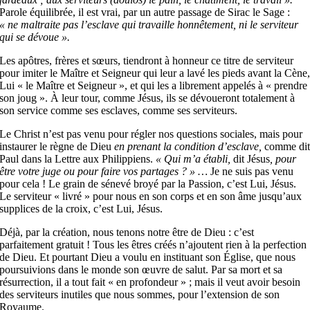
Parole équilibrée, il est vrai, par un autre passage de Sirac le Sage :
« ne maltraite pas l’esclave qui travaille honnêtement, ni le serviteur
qui se dévoue ».
Les apôtres, frères et sœurs, tiendront à honneur ce titre de serviteur
pour imiter le Maître et Seigneur qui leur a lavé les pieds avant la Cène
Lui « le Maître et Seigneur », et qui les a librement appelés à « prendre
son joug ». À leur tour, comme Jésus, ils se dévoueront totalement à
son service comme ses esclaves, comme ses serviteurs.
Le Christ n’est pas venu pour régler nos questions sociales, mais pour
instaurer le règne de Dieu
en prenant la condition d’esclave,
comme di
Paul dans la Lettre aux Philippiens.
« Qui m’a établi,
dit Jésus
, pour
être votre juge ou pour faire vos partages ? » …
Je ne suis pas venu
pour cela ! Le grain de sénevé broyé par la Passion, c’est Lui, Jésus.
Le serviteur « livré » pour nous en son corps et en son âme jusqu’aux
supplices de la croix, c’est Lui, Jésus.
Déjà, par la création, nous tenons notre être de Dieu : c’est
parfaitement gratuit ! Tous les êtres créés n’ajoutent rien à la perfection
de Dieu. Et pourtant Dieu a voulu en instituant son Église, que nous
poursuivions dans le monde son œuvre de salut. Par sa mort et sa
résurrection, il a tout fait « en profondeur » ; mais il veut avoir besoin
des serviteurs inutiles que nous sommes, pour l’extension de son
Royaume.