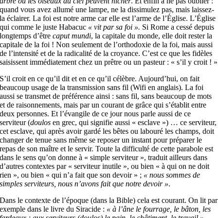
arbre où les oiseaux du ciel peuvent nicher
. Et enfin à ne pas oublier :
quand vous avez allumé une lampe, ne la dissimulez pas, mais laissez-
la éclairer. La foi est notre arme car elle est l’arme de l’Église. L’Église
qui comme le juste Habacuc
« vit par sa foi ».
Si Rome a cessé depuis
longtemps d’être
caput mundi
, la capitale du monde, elle doit rester la
capitale de la foi ! Non seulement de l’orthodoxie de la foi, mais aussi
de l’intensité et de la radicalité de la croyance. C’est ce que les fidèles
saisissent immédiatement chez un prêtre ou un pasteur : « s’il y croit ! »
S’il croit en ce qu’il dit et en ce qu’il célèbre. Aujourd’hui, on fait
beaucoup usage de la transmission sans fil (Wifi en anglais). La foi
aussi se transmet de préférence ainsi : sans fil, sans beaucoup de mots
et de raisonnements, mais par un courant de grâce qui s’établit entre
deux personnes. Et l’évangile de ce jour nous parle aussi de ce
serviteur (
doulos
en grec, qui signifie aussi « esclave ») … ce serviteur,
cet esclave, qui après avoir gardé les bêtes ou labouré les champs, doit
changer de tenue sans même se reposer un instant pour préparer le
repas de son maître et le servir. Toute la difficulté de cette parabole est
dans le sens qu’on donne à « simple serviteur », traduit ailleurs dans
d’autres contextes par « serviteur inutile », ou bien « à qui on ne doit
rien », ou bien « qui n’a fait que son devoir » ;
« nous sommes de
simples serviteurs, nous n’avons fait que notre devoir »
.
Dans le contexte de l’époque (dans la Bible) cela est courant. On lit par
exemple dans le livre du Siracide :
« à l’âne le fourrage, le bâton, les
fardeaux ; aux serviteurs (doulos) le pain, le châtiment, le travail ».