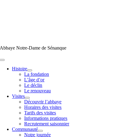
Passer
au
contenu
Abbaye Notre-Dame de Sénanque
Toggle
Navigation
Histoire
La fondation
L’âge d’or
Le déclin
Le renouveau
Visites
Découvrir l’abbaye
Horaires des visites
Tarifs des visites
Informations pratiques
Recrutement saisonnier
Communauté
Notre journée