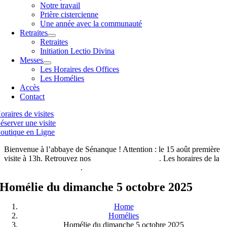
Notre travail
Prière cistercienne
Une année avec la communauté
Retraites
Retraites
Initiation Lectio Divina
Messes
Les Horaires des Offices
Les Homélies
Accès
Contact
oraires de visites
éserver une visite
outique en Ligne
Bienvenue à l’abbaye de Sénanque ! Attention : le 15 août première
visite à 13h. Retrouvez nos
horaires de visites ici
. Les horaires de la
boutique de l’abbaye ici
.
Homélie du dimanche 5 octobre 2025
Home
Homélies
Homélie du dimanche 5 octobre 2025