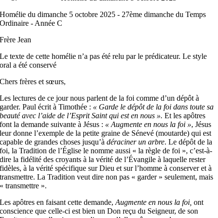
Homélie du dimanche 5 octobre 2025 - 27ème dimanche du Temps
Ordinaire - Année C
Frère Jean
Le texte de cette homélie n’a pas été relu par le prédicateur. Le style
oral a été conservé
Chers frères et sœurs,
Les lectures de ce jour nous parlent de la foi comme d’un dépôt à
garder. Paul écrit à Timothée :
« Garde le dépôt de la foi dans toute sa
beauté avec l’aide de l’Esprit Saint qui est en nous ».
Et les apôtres
font la demande suivante à Jésus :
« Augmente en nous la foi »
, Jésus
leur donne l’exemple de la petite graine de Sénevé (moutarde) qui est
capable de grandes choses jusqu’à
déraciner un arbre
. Le dépôt de la
foi, la Tradition de l’Église le nomme aussi « la règle de foi », c’est-à-
dire la fidélité des croyants à la vérité de l’Évangile à laquelle rester
fidèles, à la vérité spécifique sur Dieu et sur l’homme à conserver et à
transmettre. La Tradition veut dire non pas « garder » seulement, mais
« transmettre ».
Les apôtres en faisant cette demande,
Augmente en nous la foi,
ont
conscience que celle-ci est bien un Don reçu du Seigneur, de son