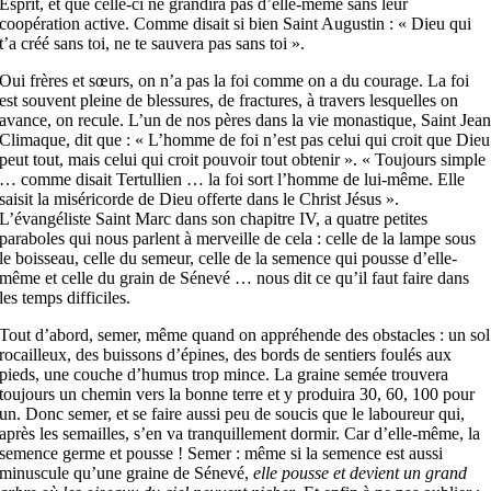
Esprit, et que celle-ci ne grandira pas d’elle-même sans leur
coopération active. Comme disait si bien Saint Augustin : « Dieu qui
t’a créé sans toi, ne te sauvera pas sans toi ».
Oui frères et sœurs, on n’a pas la foi comme on a du courage. La foi
est souvent pleine de blessures, de fractures, à travers lesquelles on
avance, on recule. L’un de nos pères dans la vie monastique, Saint Jea
Climaque, dit que : « L’homme de foi n’est pas celui qui croit que Dieu
peut tout, mais celui qui croit pouvoir tout obtenir ». « Toujours simple
… comme disait Tertullien … la foi sort l’homme de lui-même. Elle
saisit la miséricorde de Dieu offerte dans le Christ Jésus ».
L’évangéliste Saint Marc dans son chapitre IV, a quatre petites
paraboles qui nous parlent à merveille de cela : celle de la lampe sous
le boisseau, celle du semeur, celle de la semence qui pousse d’elle-
même et celle du grain de Sénevé … nous dit ce qu’il faut faire dans
les temps difficiles.
Tout d’abord, semer, même quand on appréhende des obstacles : un sol
rocailleux, des buissons d’épines, des bords de sentiers foulés aux
pieds, une couche d’humus trop mince. La graine semée trouvera
toujours un chemin vers la bonne terre et y produira 30, 60, 100 pour
un. Donc semer, et se faire aussi peu de soucis que le laboureur qui,
après les semailles, s’en va tranquillement dormir. Car d’elle-même, la
semence germe et pousse ! Semer : même si la semence est aussi
minuscule qu’une graine de Sénevé,
elle pousse et devient
un grand