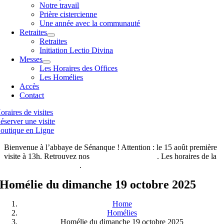
Notre travail
Prière cistercienne
Une année avec la communauté
Retraites
Retraites
Initiation Lectio Divina
Messes
Les Horaires des Offices
Les Homélies
Accès
Contact
oraires de visites
éserver une visite
outique en Ligne
Bienvenue à l’abbaye de Sénanque ! Attention : le 15 août première
visite à 13h. Retrouvez nos
horaires de visites ici
. Les horaires de la
boutique de l’abbaye ici
.
Homélie du dimanche 19 octobre 2025
Home
Homélies
Homélie du dimanche 19 octobre 2025