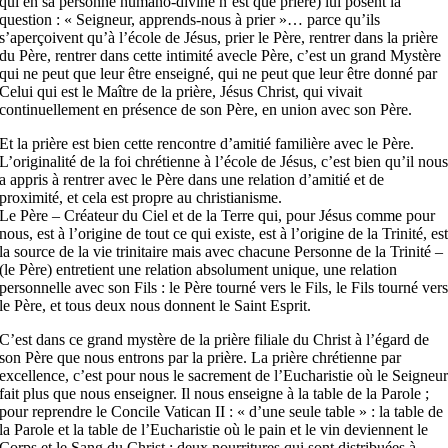
qui en sa personne humano-divine n’est que prière) lui posent la
question : « Seigneur, apprends-nous à prier »… parce qu’ils
s’aperçoivent qu’à l’école de Jésus, prier le Père, rentrer dans la prière
du Père, rentrer dans cette intimité avecle Père, c’est un grand Mystère
qui ne peut que leur être enseigné, qui ne peut que leur être donné par
Celui qui est le Maître de la prière, Jésus Christ, qui vivait
continuellement en présence de son Père, en union avec son Père.
Et la prière est bien cette rencontre d’amitié familière avec le Père.
L’originalité de la foi chrétienne à l’école de Jésus, c’est bien qu’il nou
a appris à rentrer avec le Père dans une relation d’amitié et de
proximité, et cela est propre au christianisme.
Le Père – Créateur du Ciel et de la Terre qui, pour Jésus comme pour
nous, est à l’origine de tout ce qui existe, est à l’origine de la Trinité, es
la source de la vie trinitaire mais avec chacune Personne de la Trinité –
(le Père) entretient une relation absolument unique, une relation
personnelle avec son Fils : le Père tourné vers le Fils, le Fils tourné ver
le Père, et tous deux nous donnent le Saint Esprit.
C’est dans ce grand mystère de la prière filiale du Christ à l’égard de
son Père que nous entrons par la prière. La prière chrétienne par
excellence, c’est pour nous le sacrement de l’Eucharistie où le Seigneu
fait plus que nous enseigner. Il nous enseigne à la table de la Parole ;
pour reprendre le Concile Vatican II : « d’une seule table » : la table de
la Parole et la table de l’Eucharistie où le pain et le vin deviennent le
Corps et le Sang du Christ ; deux nourritures qui sont distribuées à