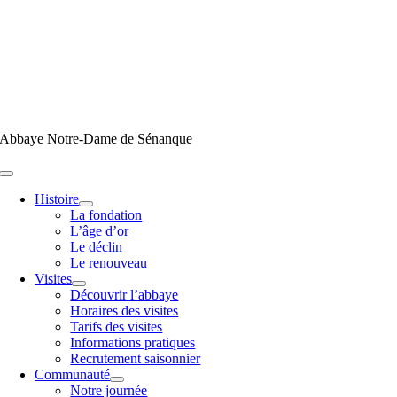
Passer
au
contenu
Abbaye Notre-Dame de Sénanque
Toggle
Navigation
Histoire
La fondation
L’âge d’or
Le déclin
Le renouveau
Visites
Découvrir l’abbaye
Horaires des visites
Tarifs des visites
Informations pratiques
Recrutement saisonnier
Communauté
Notre journée