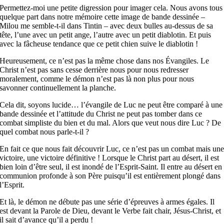
Permettez-moi une petite digression pour imager cela. Nous avons tous
quelque part dans notre mémoire cette image de bande dessinée –
Milou me semble-t-il dans Tintin – avec deux bulles au-dessus de sa
tête, l’une avec un petit ange, l’autre avec un petit diablotin. Et puis
avec la fâcheuse tendance que ce petit chien suive le diablotin !
Heureusement, ce n’est pas la même chose dans nos Évangiles. Le
Christ n’est pas sans cesse derrière nous pour nous redresser
moralement, comme le démon n’est pas là non plus pour nous
savonner continuellement la planche.
Cela dit, soyons lucide… l’évangile de Luc ne peut être comparé à une
bande dessinée et l’attitude du Christ ne peut pas tomber dans ce
combat simpliste du bien et du mal. Alors que veut nous dire Luc ? De
quel combat nous parle-t-il ?
En fait ce que nous fait découvrir Luc, ce n’est pas un combat mais un
victoire, une victoire définitive ! Lorsque le Christ part au désert, il est
bien loin d’être seul, il est inondé de l’Esprit-Saint. Il entre au désert en
communion profonde à son Père puisqu’il est entièrement plongé dans
l’Esprit.
Et là, le démon ne débute pas une série d’épreuves à armes égales. Il
est devant la Parole de Dieu, devant le Verbe fait chair, Jésus-Christ, et
il sait d’avance qu’il a perdu !