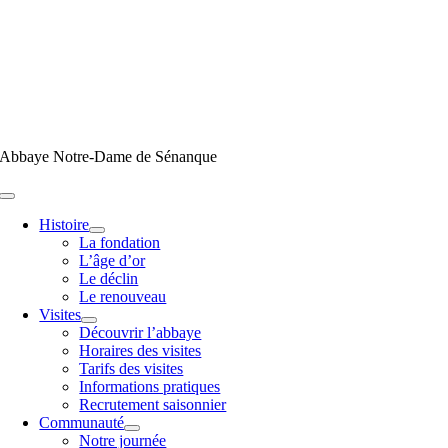
Passer
au
contenu
Abbaye Notre-Dame de Sénanque
Toggle
Navigation
Histoire
La fondation
L’âge d’or
Le déclin
Le renouveau
Visites
Découvrir l’abbaye
Horaires des visites
Tarifs des visites
Informations pratiques
Recrutement saisonnier
Communauté
Notre journée