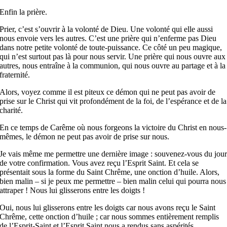
Enfin la prière.
Prier, c’est s’ouvrir à la volonté de Dieu. Une volonté qui elle aussi
nous envoie vers les autres. C’est une prière qui n’enferme pas Dieu
dans notre petite volonté de toute-puissance. Ce côté un peu magique,
qui n’est surtout pas là pour nous servir. Une prière qui nous ouvre aux
autres, nous entraîne à la communion, qui nous ouvre au partage et à la
fraternité.
Alors, voyez comme il est piteux ce démon qui ne peut pas avoir de
prise sur le Christ qui vit profondément de la foi, de l’espérance et de la
charité.
En ce temps de Carême où nous forgeons la victoire du Christ en nous-
mêmes, le démon ne peut pas avoir de prise sur nous.
Je vais même me permettre une dernière image : souvenez-vous du jou
de votre confirmation. Vous avez reçu l’Esprit Saint. Et cela se
présentait sous la forme du Saint Chrême, une onction d’huile. Alors,
bien malin – si je peux me permettre – bien malin celui qui pourra nous
attraper ! Nous lui glisserons entre les doigts !
Oui, nous lui glisserons entre les doigts car nous avons reçu le Saint
Chrême, cette onction d’huile ; car nous sommes entièrement remplis
de l’Esprit-Saint et l’Esprit Saint nous a rendus sans aspérités.