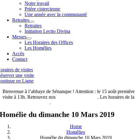
Notre travail
Prière cistercienne
Une année avec la communauté
Retraites
Retraites
Initiation Lectio Divina
Messes
Les Horaires des Offices
Les Homélies
Accès
Contact
oraires de visites
éserver une visite
outique en Ligne
Bienvenue à l’abbaye de Sénanque ! Attention : le 15 août première
visite à 13h. Retrouvez nos
horaires de visites ici
. Les horaires de la
boutique de l’abbaye ici
.
Homélie du dimanche 10 Mars 2019
Home
Homélies
Homélie du dimanche 10 Mars 2019