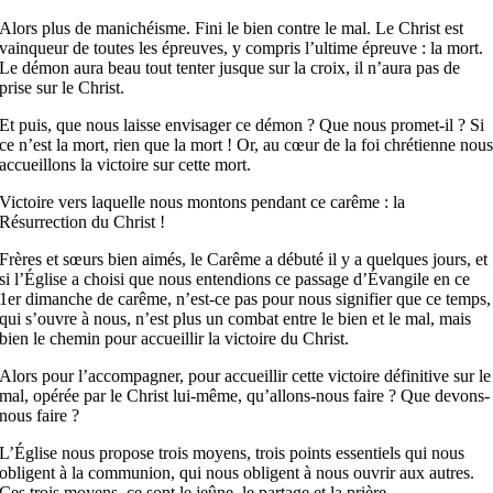
Alors plus de manichéisme. Fini le bien contre le mal. Le Christ est
vainqueur de toutes les épreuves, y compris l’ultime épreuve : la mort.
Le démon aura beau tout tenter jusque sur la croix, il n’aura pas de
prise sur le Christ.
Et puis, que nous laisse envisager ce démon ? Que nous promet-il ? Si
ce n’est la mort, rien que la mort ! Or, au cœur de la foi chrétienne nou
accueillons la victoire sur cette mort.
Victoire vers laquelle nous montons pendant ce carême : la
Résurrection du Christ !
Frères et sœurs bien aimés, le Carême a débuté il y a quelques jours, et
si l’Église a choisi que nous entendions ce passage d’Évangile en ce
1er dimanche de carême, n’est-ce pas pour nous signifier que ce temps,
qui s’ouvre à nous, n’est plus un combat entre le bien et le mal, mais
bien le chemin pour accueillir la victoire du Christ.
Alors pour l’accompagner, pour accueillir cette victoire définitive sur le
mal, opérée par le Christ lui-même, qu’allons-nous faire ? Que devons-
nous faire ?
L’Église nous propose trois moyens, trois points essentiels qui nous
obligent à la communion, qui nous obligent à nous ouvrir aux autres.
Ces trois moyens, ce sont le jeûne, le partage et la prière.