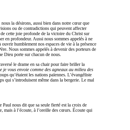
ix nous la désirons, aussi bien dans notre cœur que
isions ou de contradictions qui peuvent affecter
de cette joie profonde de la victoire du Christ sur
ercher en profondeur. Aussi nous sommes appelés à ne
s à ouvrir humblement nos espaces de vie à la présence
 du Père. Nous sommes appelés à devenir des porteurs de
que Dieu porte sur chacun de nous.
raversé le drame en sa chair pour faire briller la
que je vous envoie comme des agneaux au milieu des
loups qu’étaient les nations païennes. L’évangéliste
ups qui s’introduisent même dans la bergerie. Le mal
Paul nous dit que sa seule fierté est la croix de
e, mais à l’écoute, à l’oreille des cœurs. Écoute qui