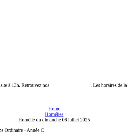
isite à 13h. Retrouvez nos
horaires de visites ici
. Les horaires de la
bout
Home
Homélies
Homélie du dimanche 06 juillet 2025
ps Ordinaire - Année C