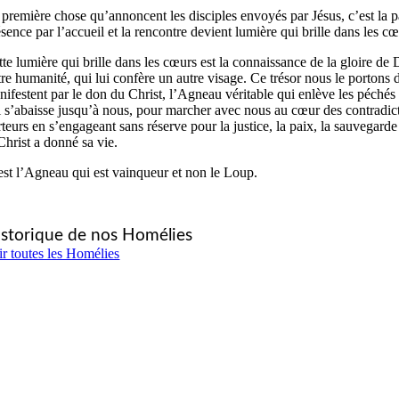
 première chose qu’annoncent les disciples envoyés par Jésus, c’est la pa
sence par l’accueil et la rencontre devient lumière qui brille dans les cœ
tte lumière qui brille dans les cœurs est la connaissance de la gloire de
re humanité, qui lui confère un autre visage. Ce trésor nous le portons dan
nifestent par le don du Christ, l’Agneau véritable qui enlève les péché
i s’abaisse jusqu’à nous, pour marcher avec nous au cœur des contradict
rteurs en s’engageant sans réserve pour la justice, la paix, la sauvegar
Christ a donné sa vie.
est l’Agneau qui est vainqueur et non le Loup.
storique de nos Homélies
ir toutes les Homélies