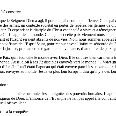
a été conservé
ce que le Seigneur Dieu a agi, il porte la paix comme un fleuve. Cette pa
des armes, un contexte sociétal en pertes de repères, les germes de div
ur. Et cependant le disciple du Christ est appelé à vivre et à témoigner 
ue le Christ apporte au monde. Cette joie et cette paix viennent nous ch
hrist et l’Esprit seraient absents de nos vies. Non, nous sommes appelé
force vivifiante de l’Esprit Saint, pour renouer avec l’infini miséricorde
er la justice, proclamer ce regard de bienveillance, d’amour et de paix 
e Paix qui réconcilie le monde avec Dieu. Il le sait très bien car il en a t
 monde. Aussi dit-il à ses 72 disciples envoyés vers le monde
: « Voici 
d’Israël : Israël étant l’agneau qui était envoyé parmi les soixante-dix 
aux envoyés au monde. Jésus va plus loin lorsqu’il dira qu’il y a des lo
tion :
bien la lumière sur toutes les ambiguïtés des pouvoirs humains. L’apôtre 
inqueur de Dieu. L’annonce de l’Évangile ne fait pas appel à la contraint
ueil bienveillant.
mais à la conquête.