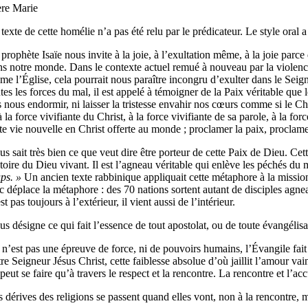
ère Marie
texte de cette homélie n’a pas été relu par le prédicateur. Le style oral 
prophète Isaïe nous invite à la joie, à l’exultation même, à la joie par
ns notre monde. Dans le contexte actuel remué à nouveau par la violence 
e l’Église, cela pourrait nous paraître incongru d’exulter dans le Seigne
utes les forces du mal, il est appelé à témoigner de la Paix véritable q
s nous endormir, ni laisser la tristesse envahir nos cœurs comme si le C
à la force vivifiante du Christ, à la force vivifiante de sa parole, à la 
tte vie nouvelle en Christ offerte au monde ; proclamer la paix, proclam
us sait très bien ce que veut dire être porteur de cette Paix de Dieu. Cett
ctoire du Dieu vivant. Il est l’agneau véritable qui enlève les péchés du
ups. »
Un ancien texte rabbinique appliquait cette métaphore à la mission 
c déplace la métaphore : des 70 nations sortent autant de disciples agne
st pas toujours à l’extérieur, il vient aussi de l’intérieur.
us désigne ce qui fait l’essence de tout apostolat, ou de toute évangélisa
n’est pas une épreuve de force, ni de pouvoirs humains, l’Évangile fait 
re Seigneur Jésus Christ, cette faiblesse absolue d’où jaillit l’amour va
peut se faire qu’à travers le respect et la rencontre. La rencontre et l’acc
 dérives des religions se passent quand elles vont, non à la rencontre, 