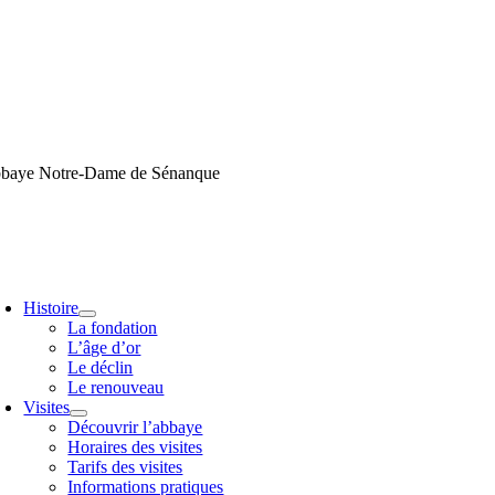
Passer
au
contenu
baye Notre-Dame de Sénanque
oggle
avigation
Histoire
La fondation
L’âge d’or
Le déclin
Le renouveau
Visites
Découvrir l’abbaye
Horaires des visites
Tarifs des visites
Informations pratiques