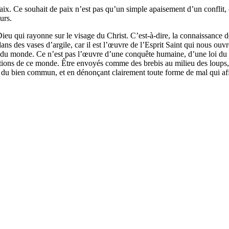
ix. Ce souhait de paix n’est pas qu’un simple apaisement d’un conflit, c
urs.
 Dieu qui rayonne sur le visage du Christ. C’est-à-dire, la connaissance
s des vases d’argile, car il est l’œuvre de l’Esprit Saint qui nous ouvre à
s du monde. Ce n’est pas l’œuvre d’une conquête humaine, d’une loi du p
ions de ce monde. Être envoyés comme des brebis au milieu des loups, c
de du bien commun, et en dénonçant clairement toute forme de mal qui af