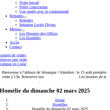
Notre travail
Prière cistercienne
Une année avec la communauté
Retraites
Retraites
Initiation Lectio Divina
Messes
Les Horaires des Offices
Les Homélies
Accès
Contact
oraires de visites
éserver une visite
outique en Ligne
Bienvenue à l’abbaye de Sénanque ! Attention : le 15 août première
visite à 13h. Retrouvez nos
horaires de visites ici
. Les horaires de la
boutique de l’abbaye ici
.
Homélie du dimanche 02 mars 2025
Home
Homélies
Homélie du dimanche 02 mars 2025