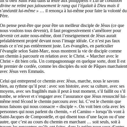
dit si bien Saint Paul dans la lettre aux philippiens
« Lui de condition
divine ne retint pas jalousement le rang qui l’égalait à Dieu mais il
s’anéantit lui-même »
… il renonça à lui-même pour faire la volonté du
Père.
On pense peut-être que pour être un meilleur disciple de Jésus (ce que
nous voulons tous devenir), il faut progressivement s’améliorer pour
devenir cet autre nous-même, dont l’enseignement de Jésus aurait
préalablement projeté devant nous l’image idéale. Ce n’est pas faux
mais ce n’est pas entièrement juste. Les évangiles, en particulier
l’évangile selon Saint-Marc, nous montrent la vie de disciple comme
un chemin à parcourir en relation avec le Christ. « Marcher avec le
Christ » dit bien cela. Un compagnonnage en quelque sorte, dont Il est
le premier de cordée, comme les disciples du soir de Pâques marchaien
avec Jésus vers Emmaüs.
Celui qui entreprend ce chemin avec Jésus, marche, nous le savons
bien, au rythme qu’il peut : avec son histoire, avec sa culture, avec ses
moyens, avec ses fragilités mais il peut à tout moment, s’il faillit ou s’il
tombe, se relever et s’engager avec l’assurance que Jésus ressuscité lui-
même rend fécond le chemin parcouru avec lui. C’est le chemin que
nous faisons qui nous consacre « disciple ». On voit bien cela avec les
personnes qui nous parlent du chemin, « el Camino » lorsqu’ils vont à
Saint-Jacques de Compostelle, et qui disent tous d’une façon ou d’une
autre, que c’est au cours du chemin en marchant … soit seuls, soit à
travers les rencontres qu’ils ont faites, dans la prière pour ceux d’entre