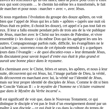
eux qui sont croyants … le chemin lui-même les a transformés, le fait
de marcher et pour nous : marcher « avec », avec Jésus.
Si nous regardons l’évolution du groupe des douze apôtres, on voit
bien que l’appel de Jésus qui les a faits « apôtres » (après une nuit où
Jésus était en prière, il choisit les douze), cet appel n’a pas tout fait en
eux. Il leur a fallu ensuite pendant près de trois ans de la vie publique
de Jésus, marcher avec le Christ sur les routes de Palestine, et vivre
ensemble (« les douze ») du même Don qui les agrègent les uns les
autres. Compagnonnage parfois rude, difficile, les évangélistes ne le
cachent pas ; souvenez-vous de cet épisode entendu il y a quelques
jours dans l’évangile :
« de quoi discutiez-vous »
leur demande Jésus,
ils discutaient pour savoir
lequel d’entre eux était le plus grand et
aurait une bonne place dans le royaume
.
En cheminant avec le Christ, frères et sœurs, les apôtres, et nous à leur
suite, découvrent qui est Jésus, lui, l’image parfaite de Dieu, la vérité,
ils découvrent en marchant avec lui, la vérité sur l’identité de Jésus,
mais sur leur propre identité de disciples de Jésus. Comme le dit si bien
le Concile Vatican II :
« le mystère de l’homme ne s’éclaire vraiment
que dans le Mystère du Verbe incarné ».
Il est significatif de voir que, dans le Nouveau Testament, ce qui
distingue le disciple n’est pas le fruit d’un enseignement donné par un
maître à son disciple – ce qui était le cas dans la culture du temps de