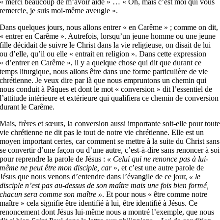
« merci beaucoup de m’avoir aidé » … « Oh, mais c’est moi qui vous
remercie, je suis moi-même aveugle ».
Dans quelques jours, nous allons entrer « en Carême » ; comme on dit,
« entrer en Carême ». Autrefois, lorsqu’un jeune homme ou une jeune
fille décidait de suivre le Christ dans la vie religieuse, on disait de lui
ou d’elle, qu’il ou elle « entrait en religion ». Dans cette expression
« d’entrer en Carême », il y a quelque chose qui dit que durant ce
temps liturgique, nous allons être dans une forme particulière de vie
chrétienne. Je veux dire par là que nous empruntons un chemin qui
nous conduit à Pâques et dont le mot « conversion » dit l’essentiel de
l’attitude intérieure et extérieure qui qualifiera ce chemin de conversion
durant le Carême.
Mais, frères et sœurs, la conversion aussi importante soit-elle pour tout
vie chrétienne ne dit pas le tout de notre vie chrétienne. Elle est un
moyen important certes, car comment se mettre à la suite du Christ sans
se convertir d’une façon ou d’une autre, c’est-à-dire sans renoncer à soi
pour reprendre la parole de Jésus :
« Celui qui ne renonce pas à lui-
même ne peut être mon disciple, car
», et c’est une autre parole de
Jésus que nous venons d’entendre dans l’évangile de ce jour,
« le
disciple n’est pas au-dessus de son maître mais une fois bien formé,
chacun sera comme son maître »
. Et pour nous « être comme notre
maître » cela signifie être identifié à lui, être identifié à Jésus. Ce
renoncement dont Jésus lui-même nous a montré l’exemple, que nous