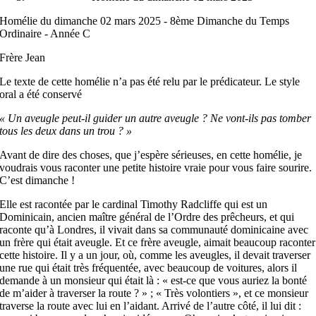
Homélie du dimanche 02 mars 2025 - 8ème Dimanche du Temps
Ordinaire - Année C
Frère Jean
Le texte de cette homélie n’a pas été relu par le prédicateur. Le style
oral a été conservé
« Un aveugle peut-il guider un autre aveugle ? Ne vont-ils pas tomber
tous les deux dans un trou ? »
Avant de dire des choses, que j’espère sérieuses, en cette homélie, je
voudrais vous raconter une petite histoire vraie pour vous faire sourire.
C’est dimanche !
Elle est racontée par le cardinal Timothy Radcliffe qui est un
Dominicain, ancien maître général de l’Ordre des prêcheurs, et qui
raconte qu’à Londres, il vivait dans sa communauté dominicaine avec
un frère qui était aveugle. Et ce frère aveugle, aimait beaucoup raconter
cette histoire. Il y a un jour, où, comme les aveugles, il devait traverser
une rue qui était très fréquentée, avec beaucoup de voitures, alors il
demande à un monsieur qui était là : « est-ce que vous auriez la bonté
de m’aider à traverser la route ? » ; « Très volontiers », et ce monsieur
traverse la route avec lui en l’aidant. Arrivé de l’autre côté, il lui dit :