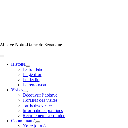
Passer
au
contenu
Abbaye Notre-Dame de Sénanque
Toggle
Navigation
Histoire
La fondation
L’âge d’or
Le déclin
Le renouveau
Visites
Découvrir l’abbaye
Horaires des visites
Tarifs des visites
Informations pratiques
Recrutement saisonnier
Communauté
Notre journée