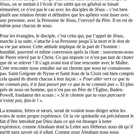
Jésus, on se mettait à l’école d’un rabbi qui en général se faisait
rémunérer, ce n’est pas le cas avec les disciples de Jésus – c’est bien
plutôt une relation étroite et définitive que les apôtres vont tisser avec
une personne, avec la Personne de Jésus, l’envoyé du Père. Il en est de
même pour chacun de nous.
Pour les évangiles, le disciple, c’est celui qui, par l’appel de Jésus,
marche à sa suite, s’attache à sa Personne jusqu’à la mort et le don de
sa vie par amour. Cette attitude implique de la part de l’homme :
humilité, pauvreté et même conversion après la chute : souvenons-nous
de Pierre relevé par le Christ. Ce qui importe ce n’est pas tant de chuter
que de se relever ! Il s’agit avant tout d’une rencontre avec le Maître.
Cette rencontre nous entraîne sur un chemin que nous ne connaissons
pas. Saint Grégoire de Nysse et Saint Jean de la Croix ont bien compri
cela quand ils disent chacun à leur façon :
« Pour aller vers ce que tu
ne connais pas, il te faut passer par ce que tu ne connais pas »
. Et plus
près de nous un homme, qui n’est pas un Père de l’Église, Baden-
Powell, fondateur des scouts :
« Si le chemin que tu veux parcourir
n’existe pas, fais-le ! ».
La tentation, frères et sœurs, serait de vouloir nous diriger selon les
voies de notre propre expérience. Or la vie spirituelle est précisément le
fait d’être introduit par Dieu dans ce qui est étranger à notre
expérience, comme Abraham dont la Lettre aux Hébreux nous dit qu’
il
partit sans savoir où il allait
. Comme pour Abraham nous nous