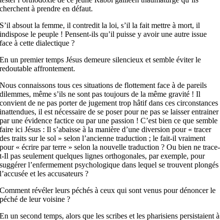
cherchent à prendre en défaut.
S’il absout la femme, il contredit la loi, s’il la fait mettre à mort, il
indispose le peuple ! Pensent-ils qu’il puisse y avoir une autre issue
face à cette dialectique ?
En un premier temps Jésus demeure silencieux et semble éviter le
redoutable affrontement.
Nous connaissons tous ces situations de flottement face à de pareils
dilemmes, même s’ils ne sont pas toujours de la même gravité ! Il
convient de ne pas porter de jugement trop hâtif dans ces circonstances
inattendues, il est nécessaire de se poser pour ne pas se laisser entrainer
par une évidence factice ou par une passion ! C’est bien ce que semble
faire ici Jésus : Il s’abaisse à la manière d’une diversion pour « tracer
des traits sur le sol » selon l’ancienne traduction ; le fait-il vraiment
pour « écrire par terre » selon la nouvelle traduction ? Ou bien ne trace
t-Il pas seulement quelques lignes orthogonales, par exemple, pour
suggérer l’enfermement psychologique dans lequel se trouvent plongés
l’accusée et les accusateurs ?
Comment révéler leurs péchés à ceux qui sont venus pour dénoncer le
péché de leur voisine ?
En un second temps, alors que les scribes et les pharisiens persistaient à