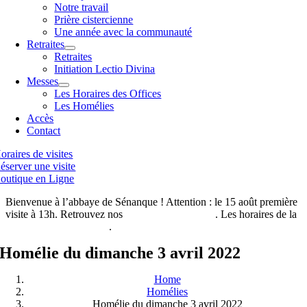
Notre travail
Prière cistercienne
Une année avec la communauté
Retraites
Retraites
Initiation Lectio Divina
Messes
Les Horaires des Offices
Les Homélies
Accès
Contact
oraires de visites
éserver une visite
outique en Ligne
Bienvenue à l’abbaye de Sénanque ! Attention : le 15 août première
visite à 13h. Retrouvez nos
horaires de visites ici
. Les horaires de la
boutique de l’abbaye ici
.
Homélie du dimanche 3 avril 2022
Home
Homélies
Homélie du dimanche 3 avril 2022