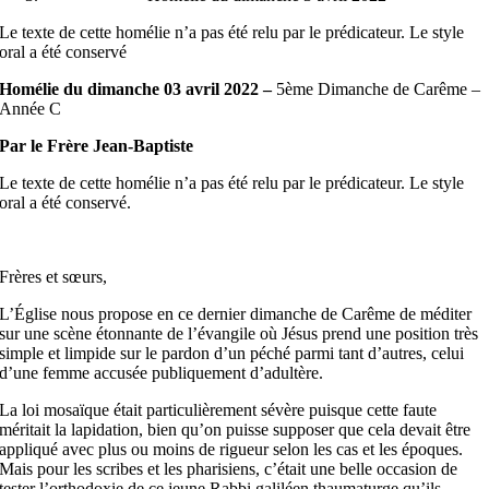
Le texte de cette homélie n’a pas été relu par le prédicateur. Le style
oral a été conservé
Homélie du dimanche 03 avril 2022 –
5ème Dimanche de Carême –
Année C
Par le Frère
Jean-Baptiste
Le texte de cette homélie n’a pas été relu par le prédicateur. Le style
oral a été conservé.
Frères et sœurs,
L’Église nous propose en ce dernier dimanche de Carême de méditer
sur une scène étonnante de l’évangile où Jésus prend une position très
simple et limpide sur le pardon d’un péché parmi tant d’autres, celui
d’une femme accusée publiquement d’adultère.
La loi mosaïque était particulièrement sévère puisque cette faute
méritait la lapidation, bien qu’on puisse supposer que cela devait être
appliqué avec plus ou moins de rigueur selon les cas et les époques.
Mais pour les scribes et les pharisiens, c’était une belle occasion de
tester l’orthodoxie de ce jeune Rabbi galiléen thaumaturge qu’ils