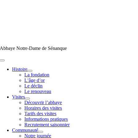
Passer
au
contenu
Abbaye Notre-Dame de Sénanque
Toggle
Navigation
Histoire
La fondation
L’âge d’or
Le déclin
Le renouveau
Visites
Découvrir l’abbaye
Horaires des visites
Tarifs des visites
Informations pratiques
Recrutement saisonnier
Communauté
Notre journée