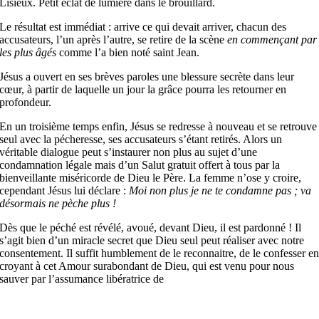
Lisieux. Petit éclat de lumière dans le brouillard.
Le résultat est immédiat : arrive ce qui devait arriver, chacun des
accusateurs, l’un après l’autre, se retire de la scène
en commençant par
les plus âgés
comme l’a bien noté saint Jean.
Jésus a ouvert en ses brèves paroles une blessure secrète dans leur
cœur, à partir de laquelle un jour la grâce pourra les retourner en
profondeur.
En un troisième temps enfin, Jésus se redresse à nouveau et se retrouve
seul avec la pécheresse, ses accusateurs s’étant retirés. Alors un
véritable dialogue peut s’instaurer non plus au sujet d’une
condamnation légale mais d’un Salut gratuit offert à tous par la
bienveillante miséricorde de Dieu le Père. La femme n’ose y croire,
cependant Jésus lui déclare :
Moi non plus je ne te condamne pas ; va
désormais ne pèche plus !
Dès que le péché est révélé, avoué, devant Dieu, il est pardonné ! Il
s’agit bien d’un miracle secret que Dieu seul peut réaliser avec notre
consentement. Il suffit humblement de le reconnaitre, de le confesser e
croyant à cet Amour surabondant de Dieu, qui est venu pour nous
sauver par l’assumance libératrice de