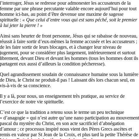
l’interroger, Jésus se redresse pour admonester les accusateurs de la
femme par une phrase percutante valable encore aujourd’hui pour tout
homme ici-bas, au point d’être devenue une maxime de sagesse
spirituelle :
« Que celui d’entre vous qui est sans péché, soit le premier
à lui jeter la pierre ! »
Ainsi sans heurter de front personne, Jésus qui se rabaisse de nouveau,
réussit à faire sortir d’eux-mêmes la femme accusée et les accusateurs ;
de les faire sortir de leurs blocages, et à changer leur niveau de
jugement, pour se considérer plus largement, intérieurement et surtout
librement, devant Dieu et devant les hommes (tous les hommes dont ils
partagent eux aussi d’ailleurs la condition pécheresse).
Quel agrandissement soudain de connaissance humaine sous la lumière
de Dieu, le Christ ne produit-il pas ! Laissant dès lors chacun seul, en
vis-à-vis de sa conscience.
Il y a là, pour nous, un enseignement très pratique, au service de
l’exercice de notre vie spirituelle.
C’est ce que la tradition a retenu sous le terme un peu technique
« d’anagogie » qui n’est autre qu’une nano participation au mouvemen
pascal du mystère du Christ, en son acte sacrificiel d’abnégation
d’amour ; ce processus inspiré nous vient des Pères Grecs ascètes et
remis en valeur par St Jean de la Croix, et plus tard la petite Thérèse de