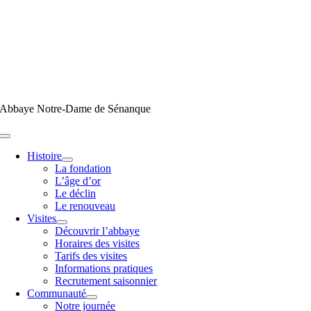
Passer
au
contenu
Abbaye Notre-Dame de Sénanque
Toggle
Navigation
Histoire
La fondation
L’âge d’or
Le déclin
Le renouveau
Visites
Découvrir l’abbaye
Horaires des visites
Tarifs des visites
Informations pratiques
Recrutement saisonnier
Communauté
Notre journée