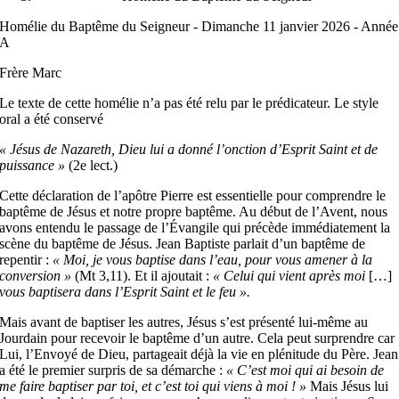
Homélie du Baptême du Seigneur - Dimanche 11 janvier 2026 - Année
A
Frère Marc
Le texte de cette homélie n’a pas été relu par le prédicateur. Le style
oral a été conservé
« Jésus de Nazareth, Dieu lui a donné l’onction d’Esprit Saint et de
puissance »
(2e lect.)
Cette déclaration de l’apôtre Pierre est essentielle pour comprendre le
baptême de Jésus et notre propre baptême. Au début de l’Avent, nous
avons entendu le passage de l’Évangile qui précède immédiatement la
scène du baptême de Jésus. Jean Baptiste parlait d’un baptême de
repentir :
« Moi, je vous baptise dans l’eau, pour vous amener à la
conversion »
(Mt 3,11). Et il ajoutait :
« Celui qui vient après moi
[…]
vous baptisera dans l’Esprit Saint et le feu ».
Mais avant de baptiser les autres, Jésus s’est présenté lui-même au
Jourdain pour recevoir le baptême d’un autre. Cela peut surprendre car
Lui, l’Envoyé de Dieu, partageait déjà la vie en plénitude du Père. Jean
a été le premier surpris de sa démarche :
« C’est moi qui ai besoin de
me faire baptiser par toi, et c’est toi qui viens à moi ! »
Mais Jésus lui