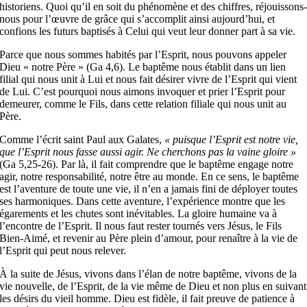
historiens. Quoi qu’il en soit du phénomène et des chiffres, réjouissons
nous pour l’œuvre de grâce qui s’accomplit ainsi aujourd’hui, et
confions les futurs baptisés à Celui qui veut leur donner part à sa vie.
Parce que nous sommes habités par l’Esprit, nous pouvons appeler
Dieu « notre Père » (Ga 4,6). Le baptême nous établit dans un lien
filial qui nous unit à Lui et nous fait désirer vivre de l’Esprit qui vient
de Lui. C’est pourquoi nous aimons invoquer et prier l’Esprit pour
demeurer, comme le Fils, dans cette relation filiale qui nous unit au
Père.
Comme l’écrit saint Paul aux Galates,
« puisque l’Esprit est notre vie,
que l’Esprit nous fasse aussi agir. Ne cherchons pas la vaine gloire »
(Ga 5,25-26). Par là, il fait comprendre que le baptême engage notre
agir, notre responsabilité, notre être au monde. En ce sens, le baptême
est l’aventure de toute une vie, il n’en a jamais fini de déployer toutes
ses harmoniques. Dans cette aventure, l’expérience montre que les
égarements et les chutes sont inévitables. La gloire humaine va à
l’encontre de l’Esprit. Il nous faut rester tournés vers Jésus, le Fils
Bien-Aimé, et revenir au Père plein d’amour, pour renaître à la vie de
l’Esprit qui peut nous relever.
À la suite de Jésus, vivons dans l’élan de notre baptême, vivons de la
vie nouvelle, de l’Esprit, de la vie même de Dieu et non plus en suivant
les désirs du vieil homme. Dieu est fidèle, il fait preuve de patience à