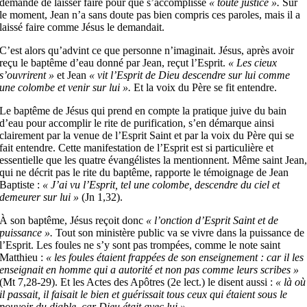
demande de laisser faire pour que s’accomplisse
« toute justice ».
Sur
le moment, Jean n’a sans doute pas bien compris ces paroles, mais il a
laissé faire comme Jésus le demandait.
C’est alors qu’advint ce que personne n’imaginait. Jésus, après avoir
reçu le baptême d’eau donné par Jean, reçut l’Esprit.
« Les cieux
s’ouvrirent »
et Jean
« vit l’Esprit de Dieu descendre sur lui comme
une colombe et venir sur lui ».
Et la voix du Père se fit entendre.
Le baptême de Jésus qui prend en compte la pratique juive du bain
d’eau pour accomplir le rite de purification, s’en démarque ainsi
clairement par la venue de l’Esprit Saint et par la voix du Père qui se
fait entendre. Cette manifestation de l’Esprit est si particulière et
essentielle que les quatre évangélistes la mentionnent. Même saint Jean
qui ne décrit pas le rite du baptême, rapporte le témoignage de Jean
Baptiste :
« J’ai vu l’Esprit, tel une colombe, descendre du ciel et
demeurer sur lui »
(Jn 1,32).
À son baptême, Jésus reçoit donc
« l’onction d’Esprit Saint et de
puissance ».
Tout son ministère public va se vivre dans la puissance de
l’Esprit. Les foules ne s’y sont pas trompées, comme le note saint
Matthieu :
« les foules étaient frappées de son enseignement : car il les
enseignait en homme qui a autorité et non pas comme leurs scribes »
(Mt 7,28-29). Et les Actes des Apôtres (2e lect.) le disent aussi :
« là où
il passait, il faisait le bien et guérissait tous ceux qui étaient sous le
pouvoir du diable, car Dieu était avec lui ».