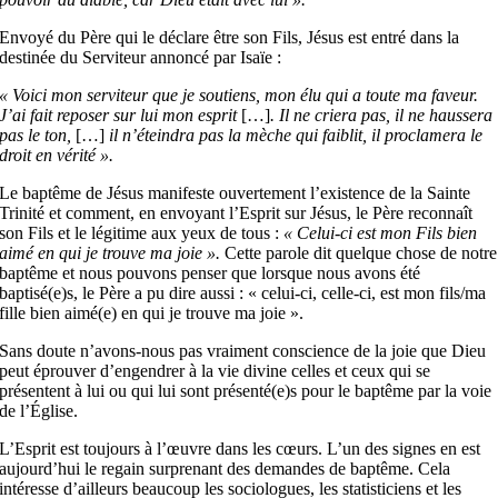
Envoyé du Père qui le déclare être son Fils, Jésus est entré dans la
destinée du Serviteur annoncé par Isaïe :
« Voici mon serviteur que je soutiens, mon élu qui a toute ma faveur.
J’ai fait reposer sur lui mon esprit
[…]
. Il ne criera pas, il ne haussera
pas le ton,
[…]
il n’éteindra pas la mèche qui faiblit, il proclamera le
droit en vérité ».
Le baptême de Jésus manifeste ouvertement l’existence de la Sainte
Trinité et comment, en envoyant l’Esprit sur Jésus, le Père reconnaît
son Fils et le légitime aux yeux de tous :
« Celui-ci est mon Fils bien
aimé en qui je trouve ma joie ».
Cette parole dit quelque chose de notre
baptême et nous pouvons penser que lorsque nous avons été
baptisé(e)s, le Père a pu dire aussi : « celui-ci, celle-ci, est mon fils/ma
fille bien aimé(e) en qui je trouve ma joie ».
Sans doute n’avons-nous pas vraiment conscience de la joie que Dieu
peut éprouver d’engendrer à la vie divine celles et ceux qui se
présentent à lui ou qui lui sont présenté(e)s pour le baptême par la voie
de l’Église.
L’Esprit est toujours à l’œuvre dans les cœurs. L’un des signes en est
aujourd’hui le regain surprenant des demandes de baptême. Cela
intéresse d’ailleurs beaucoup les sociologues, les statisticiens et les