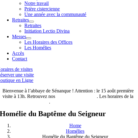
Notre travail
Prière cistercienne
Une année avec la communauté
Retraites
Retraites
Initiation Lectio Divina
Messes
Les Horaires des Offices
Les Homélies
Accès
Contact
oraires de visites
éserver une visite
outique en Ligne
Bienvenue à l’abbaye de Sénanque ! Attention : le 15 août première
visite à 13h. Retrouvez nos
horaires de visites ici
. Les horaires de la
boutique de l’abbaye ici
.
Homélie du Baptême du Seigneur
Home
Homélies
Homélie du Baptême du Seigneur