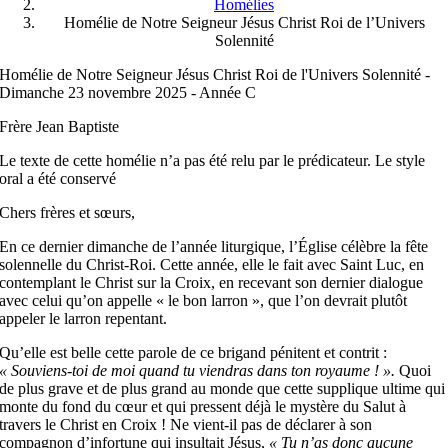
Homélies
Homélie de Notre Seigneur Jésus Christ Roi de l’Univers
Solennité
Homélie de Notre Seigneur Jésus Christ Roi de l'Univers Solennité -
Dimanche 23 novembre 2025 - Année C
Frère Jean Baptiste
Le texte de cette homélie n’a pas été relu par le prédicateur. Le style
oral a été conservé
Chers frères et sœurs,
En ce dernier dimanche de l’année liturgique, l’Église célèbre la fête
solennelle du Christ-Roi. Cette année, elle le fait avec Saint Luc, en
contemplant le Christ sur la Croix, en recevant son dernier dialogue
avec celui qu’on appelle « le bon larron », que l’on devrait plutôt
appeler le larron repentant.
Qu’elle est belle cette parole de ce brigand pénitent et contrit :
« Souviens-toi de moi quand tu viendras dans ton royaume ! ».
Quoi
de plus grave et de plus grand au monde que cette supplique ultime qui
monte du fond du cœur et qui pressent déjà le mystère du Salut à
travers le Christ en Croix ! Ne vient-il pas de déclarer à son
compagnon d’infortune qui insultait Jésus,
« Tu n’as donc aucune