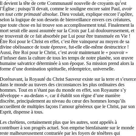
Il devient la tête de cette Communauté nouvelle de croyants qu’est
l’Église ; puisqu’Il devait, comme le souligne encore saint Paul,
avoir
en tout cette primauté absolue
. Dieu voulait, explique encore l’apôtre,
selon la logique de son dessein de bienveillance envers ces créatures,
que toute chose en lui trouve son accomplissement total. Finalement la
mort serait elle aussi assumée sur la Croix par Lui douloureusement, et
se trouverait de ce fait absorbée par Lui pour être transmuée en Vie !
Être Roi pour le Christ en effet, c’est être vainqueur au moyen de sa
divine obéissance de toute épreuve, fut-elle elle-même destructrice !
Aussi, être Roi pour le Christ, c’est avoir maintenant le « pouvoir »
d’infuser dans la culture de tous les temps de notre planète, son œuvre
humaine salvatrice déterminée à son époque. Sa mission prend alors la
forme d’une domination spirituelle, rédemptrice, universelle.
Dorénavant, la Royauté du Christ Sauveur existe sur la terre et s’exerc
dans le monde au travers des circonstances les plus ordinaires des
hommes. Tout en n’étant pas du monde en effet, son Royaume s’y
développe « au-dedans », car il établit son règne d’une manière
discrète, principalement au niveau du cœur des hommes lorsqu’ils
accueillent de multiples façons l’amour généreux que le Christ, par son
Esprit, dispense à tous.
Les chrétiens, certainement plus que les autres, sont appelés à
contribuer à son progrès actuel. Son emprise bienfaisante sur le monde
reste malheureusement contrariée par les foyers de ténèbres qui