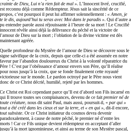
crainte de Dieu, Lui n’a rien fait de mal ».
L’Innocent livré, crucifié,
est reconnu déjà comme Rédempteur. Jésus sait la sincérité de ce
propos, c’est pourquoi il peut lui affirmer solennellement :
« Amen, je
te le dis, aujourd’hui tu seras avec Moi dans le paradis »
. Qui d’autre 
pu entendre parole aussi réjouissante à l’heure de sa mort ! Le Crucifié
innocent révèle ainsi déjà la délivrance du péché et la victoire de
l’amour de Dieu sur la mort ; l’oblation de la divine victime est dès
maintenant agréée.
Quelle profondeur du Mystère de l’amour de Dieu se découvre sous le
signe salvifique de la croix, depuis que celle-ci a été assumée en notre
faveur par l’abandon douloureux du Christ à la volonté réparatrice du
Père ! C’est par l’obéissance d’amour envers son Père, qu’Il réalise
pour nous jusqu’à la croix, que se fonde finalement cette royauté
victorieuse sur le monde. Le pardon octroyé par le Père nous vient
donc de ce Christ décrié, humilié, rejeté par les hommes.
Ce Christ est Roi cependant parce qu’Il est d’abord son Fils incarné en
qui Il trouve toutes ses complaisances, devenu de ce fait
premier né de
toute créature
, nous dit saint Paul, mais aussi, poursuit-il, «
par qui »
tout a été créé dans les cieux et sur la terre, et « en qui »
, dit-il encore,
tout subsiste
. Or ce Christ initiateur du cosmos devra devenir
paradoxalement, à cause de notre péché, le premier né d’entre les
morts ! Car ce Fils unique devient rédempteur en acceptant d’aller
jusqu’à la mort ignominieuse, et ainsi au terme de son Mystère pascal,