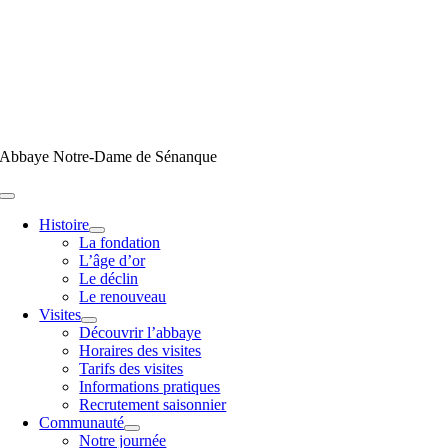
Passer
au
contenu
Abbaye Notre-Dame de Sénanque
Toggle
Navigation
Histoire
La fondation
L’âge d’or
Le déclin
Le renouveau
Visites
Découvrir l’abbaye
Horaires des visites
Tarifs des visites
Informations pratiques
Recrutement saisonnier
Communauté
Notre journée