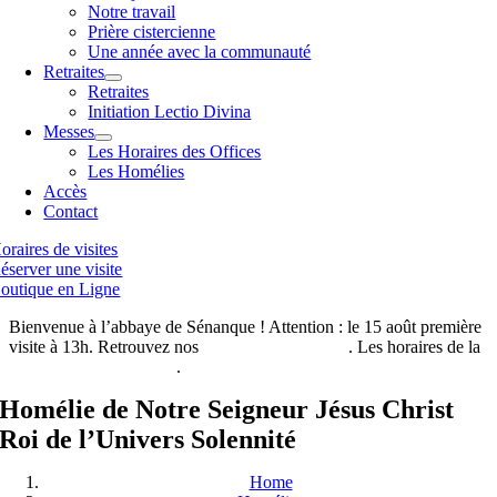
Notre travail
Prière cistercienne
Une année avec la communauté
Retraites
Retraites
Initiation Lectio Divina
Messes
Les Horaires des Offices
Les Homélies
Accès
Contact
oraires de visites
éserver une visite
outique en Ligne
Bienvenue à l’abbaye de Sénanque ! Attention : le 15 août première
visite à 13h. Retrouvez nos
horaires de visites ici
. Les horaires de la
boutique de l’abbaye ici
.
Homélie de Notre Seigneur Jésus Christ
Roi de l’Univers Solennité
Home