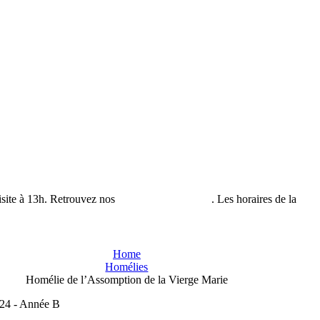
isite à 13h. Retrouvez nos
horaires de visites ici
. Les horaires de la
bout
Home
Homélies
Homélie de l’Assomption de la Vierge Marie
024 - Année B