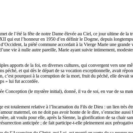
et de l’été la fête de notre Dame élevée au Ciel, ce jour ultime de la t
II qui eut l’honneur en 1950 d’en définir le Dogme, depuis longtemps a
d’Occident, la piété commune accordait à la Vierge Marie une grande vé
’une vie à nulle autre pareille, Marie ayant suivie intimement, modeste
iples apports de la foi, en diverses cultures, qui convergent vers une m
ns péché, et qui dès le départ de sa vocation exceptionnelle, avait rép
n, c’est pourquoi à la corruption de la mort, fruit du péché, elle devait
ps » lui fut accordée.
 Conception (le mystère initial), donné, il va de soi, en vue de sa mat
 est totalement relative à l’Incarnation du Fils de Dieu : un lien très étr
l’amour maternel, on ne doit pas avoir honte de le dire, s’enracine aussi
re, ait voulu pour elle, après la Sienne, la glorification de sa chair sa
 résurrection anticipée ; de fait participe-t-elle pleinement aux préroga
re de l’Ascension du Christ, qui Lui, est monté en vertu de sa propre pu