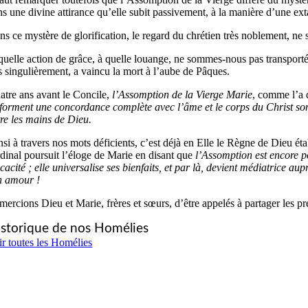
s une divine attirance qu’elle subit passivement, à la manière d’une ext
s ce mystère de glorification, le regard du chrétien très noblement, ne 
uelle action de grâce, à quelle louange, ne sommes-nous pas transportés 
ès singulièrement, a vaincu la mort à l’aube de Pâques.
atre ans avant le Concile,
l’Assomption de la Vierge Marie
, comme l’a 
s forment une concordance complète avec l’âme et le corps du Christ son
tre les mains de Dieu.
si à travers nos mots déficients, c’est déjà en Elle le Règne de Dieu éta
rdinal poursuit l’éloge de Marie en disant que
l’Assomption est encore po
icacité ; elle universalise ses bienfaits, et par là, devient médiatrice a
n amour !
mercions Dieu et Marie, frères et sœurs, d’être appelés à partager les 
storique de nos Homélies
ir toutes les Homélies