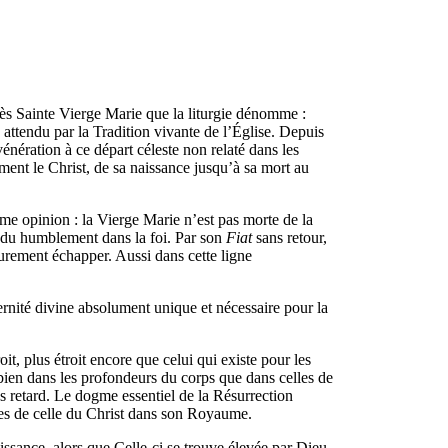
rès Sainte Vierge Marie que la liturgie dénomme :
ttendu par la Tradition vivante de l’Église. Depuis
nération à ce départ céleste non relaté dans les
ment le Christ, de sa naissance jusqu’à sa mort au
ême opinion : la Vierge Marie n’est pas morte de la
ondu humblement dans la foi. Par son
Fiat
sans retour,
 surement échapper. Aussi dans cette ligne
ernité divine absolument unique et nécessaire pour la
oit, plus étroit encore que celui qui existe pour les
 bien dans les profondeurs du corps que dans celles de
ns retard. Le dogme essentiel de la Résurrection
tives de celle du Christ dans son Royaume.
issance, alors que Celle-ci se trouve élevée par Dieu