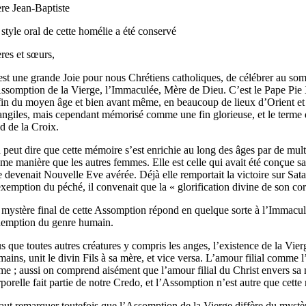
ère Jean-Baptiste
style oral de cette homélie a été conservé
ères et sœurs,
est une grande Joie pour nous Chrétiens catholiques, de célébrer au somm
Assomption de la Vierge, l’Immaculée, Mère de Dieu. C’est le Pape Pie X
 fin du moyen âge et bien avant même, en beaucoup de lieux d’Orient et 
angiles, mais cependant mémorisé comme une fin glorieuse, et le terme d
d de la Croix.
 peut dire que cette mémoire s’est enrichie au long des âges par de mult
me manière que les autres femmes. Elle est celle qui avait été conçue sa
e devenait Nouvelle Eve avérée. Déjà elle remportait la victoire sur Sata
xemption du péché, il convenait que la « glorification divine de son cor
 mystère final de cette Assomption répond en quelque sorte à l’Immaculée
demption du genre humain.
s que toutes autres créatures y compris les anges, l’existence de la Vierge
ains, unit le divin Fils à sa mère, et vice versa. L’amour filial comme 
me ; aussi on comprend aisément que l’amour filial du Christ envers sa mè
porelle fait partie de notre Credo, et l’Assomption n’est autre que cette
 faut remarquer toutefois que l’Assomption de la Vierge diffère du mystè