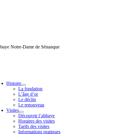
Passer
au
contenu
baye Notre-Dame de Sénanque
oggle
avigation
Histoire
La fondation
L’âge d’or
Le déclin
Le renouveau
Visites
Découvrir l’abbaye
Horaires des visites
Tarifs des visites
Informations pratiques