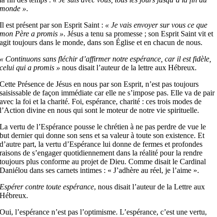
monde »
.
Il est présent par son Esprit Saint :
« Je vais envoyer sur vous ce que
mon Père a promis »
. Jésus a tenu sa promesse ; son Esprit Saint vit et
agit toujours dans le monde, dans son Église et en chacun de nous.
« Continuons sans fléchir d’affirmer notre espérance, car il est fidèle,
celui qui a promis »
nous disait l’auteur de la lettre aux Hébreux.
Cette Présence de Jésus en nous par son Esprit, n’est pas toujours
saisissable de façon immédiate car elle ne s’impose pas. Elle va de pair
avec la foi et la charité. Foi, espérance, charité : ces trois modes de
l’Action divine en nous qui sont le moteur de notre vie spirituelle.
La vertu de l’Espérance pousse le chrétien à ne pas perdre de vue le
but dernier qui donne son sens et sa valeur à toute son existence. Et
d’autre part, la vertu d’Espérance lui donne de fermes et profondes
raisons de s’engager quotidiennement dans la réalité pour la rendre
toujours plus conforme au projet de Dieu. Comme disait le Cardinal
Daniélou dans ses carnets intimes : « J’adhère au réel, je l’aime ».
Espérer contre toute espérance
, nous disait l’auteur de la Lettre aux
Hébreux.
Oui, l’espérance n’est pas l’optimisme. L’espérance, c’est une vertu,