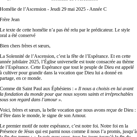
Homélie de l’Ascension - Jeudi 29 mai 2025 - Année C
Frère Jean
Le texte de cette homélie n’a pas été relu par le prédicateur. Le style
oral a été conservé
Bien chers frères et sœurs,
La Solennité de l’Ascension, c’est la fête de l’Espérance. Et en cette
année jubilaire 2025, l’Église universelle est toute consacrée au thème
de l’Espérance. Cette Espérance que tout le peuple de Dieu est appelé
à cultiver pour grandir dans la vocation que Dieu lui a donné en
partage, en ce monde.
Comme dit Saint Paul aux Éphésiens :
« Il nous a choisis en lui avant
la fondation du monde pour que nous soyons saints et irréprochables
sous son regard dans l’amour ».
Voici, frères et sœurs, la belle vocation que nous avons reçue de Dieu :
d’être dans le monde, le signe de son Amour.
Le premier motif de notre espérance, c’est notre foi. Notre foi en la
Présence de Jésus qui est parmi nous comme il nous l’a promis, jusqu’à
la fin des temps :
« Je suis avec vous, tous les jours jusqu’à la fin du