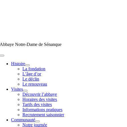
Passer
au
contenu
Abbaye Notre-Dame de Sénanque
Toggle
Navigation
Histoire
La fondation
L’âge d’or
Le déclin
Le renouveau
Visites
Découvrir l’abbaye
Horaires des visites
Tarifs des visites
Informations pratiques
Recrutement saisonnier
Communauté
Notre journée