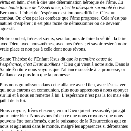
virtus
en latin, c’est-à-dire une détermination héroïque de l’âme.
La
plus haute forme de l’Espérance, c’est le désespoir surmonté
écrivait
Bernanos. L’objet de l’espérance est toujours difficile. C’est un
combat. Or, c’est par les combats que l’âme progresse. Cela n’est pas
naturel d’espérer ; il est plus facile de démissionner ou de devenir
agressif.
Notre combat, frères et sœurs, sera toujours de faire la vérité : la faire
avec Dieu, avec nous-mêmes, avec nos frères ; et savoir rester à notre
vraie place et non pas à celle dont nous rêvons.
Sainte Thérèse de l’Enfant Jésus dit que
la première cause de
l’espérance, c’est Deus auxiliens :
Dieu qui vient à notre aide. Dans la
Sainte Écriture nous voyons que l’alliance succède à la promesse, or
l’alliance va plus loin que la promesse.
Plus nous grandissons dans cette alliance avec Dieu, avec Jésus avec
qui nous entrons en communion, plus nous apprenons à nous appuyer
sur lui et à nous en remettre à lui. L’espérance n’est pas la foi mais elle
jaillit de la foi.
Nous croyons, frères et sœurs, en un Dieu qui est ressuscité, qui agit
pour notre bien. Nous avons foi en ce que nous croyons : que nous
pouvons être transformés, que la puissance de la Résurrection agit en
nous et agit aussi dans le monde, malgré les apparences si déroutantes