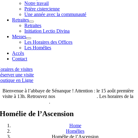
Notre travail
Prière cistercienne
Une année avec la communauté
Retraites
Retraites
Initiation Lectio Divina
Messes
Les Horaires des Offices
Les Homélies
Accès
Contact
oraires de visites
éserver une visite
outique en Ligne
Bienvenue à l’abbaye de Sénanque ! Attention : le 15 août première
visite à 13h. Retrouvez nos
horaires de visites ici
. Les horaires de la
boutique de l’abbaye ici
.
Homélie de l’Ascension
Home
Homélies
Homélie de l’Ascension