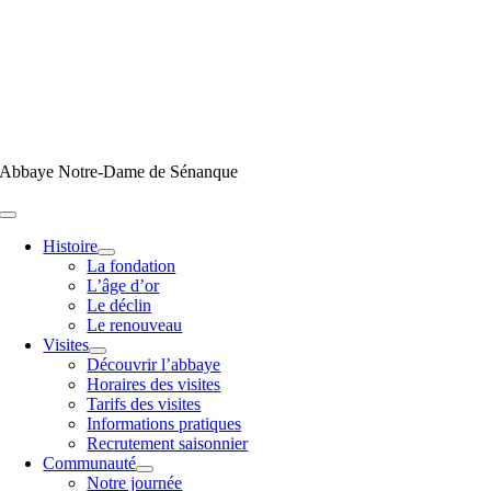
Passer
au
contenu
Abbaye Notre-Dame de Sénanque
Toggle
Navigation
Histoire
La fondation
L’âge d’or
Le déclin
Le renouveau
Visites
Découvrir l’abbaye
Horaires des visites
Tarifs des visites
Informations pratiques
Recrutement saisonnier
Communauté
Notre journée