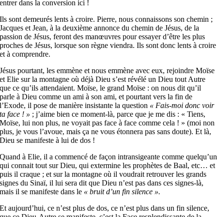
entrer dans la conversion ici !
Ils sont demeurés lents à croire. Pierre, nous connaissons son chemin ;
Jacques et Jean, à la deuxième annonce du chemin de Jésus, de la
passion de Jésus, feront des manœuvres pour essayer d’être les plus
proches de Jésus, lorsque son règne viendra. Ils sont donc lents à croire
et à comprendre.
Jésus pourtant, les emmène et nous emmène avec eux, rejoindre Moïse
et Elie sur la montagne où déjà Dieu s’est révélé un Dieu tout Autre
que ce qu’ils attendaient. Moïse, le grand Moïse : on nous dit qu’il
parle à Dieu comme un ami à son ami, et pourtant vers la fin de
l’Exode, il pose de manière insistante la question
« Fais-moi donc voir
ta face ! »
; j’aime bien ce moment-là, parce que je me dis : « Tiens,
Moïse, lui non plus, ne voyait pas face à face comme cela ! » (moi non
plus, je vous l’avoue, mais ça ne vous étonnera pas sans doute). Et là,
Dieu se manifeste à lui de dos !
Quand à Elie, il a commencé de façon intransigeante comme quelqu’u
qui connait tout sur Dieu, qui extermine les prophètes de Baal, etc… et
puis il craque ; et sur la montagne où il voudrait retrouver les grands
signes du Sinaï, il lui sera dit que Dieu n’est pas dans ces signes-là,
mais il se manifeste dans le
« bruit d’un fin silence ».
Et aujourd’hui, ce n’est plus de dos, ce n’est plus dans un fin silence,
que ce Dieu-Autre se manifeste, c’est la Face resplendissante de la