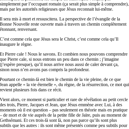
simplement par l’occupant romain (ça serait plus simple à comprendre),
mais par les autorités religieuses que Jésus reconnait lui-même.
Il sera mis à mort et ressuscitera. La perspective de l’évangile de la
Bonne Nouvelle reste ouverte mais à travers un chemin complètement
étonnant, renversant.
C’est comme cela que Jésus sera le Christ, c’est comme cela qu’Il
inaugure le règne.
Et Pierre cale ! Nous le savons. Et combien nous pouvons comprendre
que Pierre cale, si nous entrons un peu dans ce chemin ; j’imagine
(j’espère presque), qu’il nous arrive nous aussi de caler devant ça,
sinon nous n’en avons pas compris la profondeur.
Pourtant ce chemin-là est bien le chemin de la vie pleine, de ce que
Jean appelle « la vie éternelle », du règne, de la résurrection, ce mot qu
revient plusieurs fois dans ce récit.
Vient alors, ce moment si particulier et rare de révélation au petit cercle
des trois, Pierre, Jacques et Jean, que Jésus emmène avec Lui, à des
moments où il est question – pas seulement en théorie mais en pratique
– de mort et de vie auprès de la petite fille de Jaïre, puis au moment de
Gethsémani. Et ces trois-là sont là, non pas parce qu’ils sont plus
subtils que les autres : ils sont même présentés comme peu subtils pour