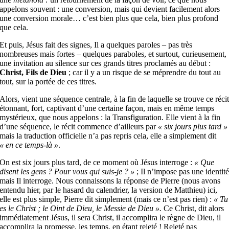
appelons souvent : une conversion, mais qui devient facilement alors
une conversion morale… c’est bien plus que cela, bien plus profond
que cela.
Et puis, Jésus fait des signes, Il a quelques paroles – pas très
nombreuses mais fortes – quelques paraboles, et surtout, curieusement,
une invitation au silence sur ces grands titres proclamés au début :
Christ, Fils de Dieu
; car il y a un risque de se méprendre du tout au
tout, sur la portée de ces titres.
Alors, vient une séquence centrale, à la fin de laquelle se trouve ce réci
étonnant, fort, captivant d’une certaine façon, mais en même temps
mystérieux, que nous appelons : la Transfiguration. Elle vient à la fin
d’une séquence, le récit commence d’ailleurs par
« six jours plus tard »
mais la traduction officielle n’a pas repris cela, elle a simplement dit
« en ce temps-là »
.
On est six jours plus tard, de ce moment où Jésus interroge :
« Que
disent les gens ? Pour vous qui suis-je ? »
; Il n’impose pas une identit
mais Il interroge. Nous connaissons la réponse de Pierre (nous avons
entendu hier, par le hasard du calendrier, la version de Matthieu) ici,
elle est plus simple, Pierre dit simplement (mais ce n’est pas rien) :
« Tu
es le Christ ; le Oint de Dieu, le Messie de Dieu ».
Ce Christ, dit alors
immédiatement Jésus, il sera Christ, il accomplira le règne de Dieu, il
accomplira la promesse, les temps, en étant rejeté ! Rejeté pas