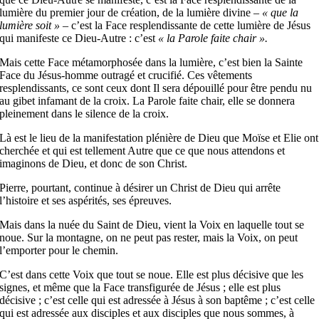
lumière du premier jour de création, de la lumière divine –
« que la
lumière soit »
– c’est la Face resplendissante de cette lumière de Jésus
qui manifeste ce Dieu-Autre : c’est
« la Parole faite chair ».
Mais cette Face métamorphosée dans la lumière, c’est bien la Sainte
Face du Jésus-homme outragé et crucifié. Ces vêtements
resplendissants, ce sont ceux dont Il sera dépouillé pour être pendu nu
au gibet infamant de la croix. La Parole faite chair, elle se donnera
pleinement dans le silence de la croix.
Là est le lieu de la manifestation plénière de Dieu que Moïse et Elie ont
cherchée et qui est tellement Autre que ce que nous attendons et
imaginons de Dieu, et donc de son Christ.
Pierre, pourtant, continue à désirer un Christ de Dieu qui arrête
l’histoire et ses aspérités, ses épreuves.
Mais dans la nuée du Saint de Dieu, vient la Voix en laquelle tout se
noue. Sur la montagne, on ne peut pas rester, mais la Voix, on peut
l’emporter pour le chemin.
C’est dans cette Voix que tout se noue. Elle est plus décisive que les
signes, et même que la Face transfigurée de Jésus ; elle est plus
décisive ; c’est celle qui est adressée à Jésus à son baptême ; c’est celle
qui est adressée aux disciples et aux disciples que nous sommes, à