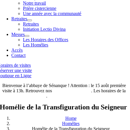
Notre travail
Prière cistercienne
Une année avec la communauté
Retraites
Retraites
Initiation Lectio Divina
Messes
Les Horaires des Offices
Les Homélies
Accès
Contact
oraires de visites
éserver une visite
outique en Ligne
Bienvenue à l’abbaye de Sénanque ! Attention : le 15 août première
visite à 13h. Retrouvez nos
horaires de visites ici
. Les horaires de la
boutique de l’abbaye ici
.
Homélie de la Transfiguration du Seigneur
Home
Homélies
Homélie de la Transfiguration du Seigneur