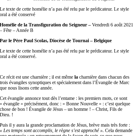
Le texte de cette homélie n’a pas été relu par le prédicateur. Le style
oral a été conservé
Homélie de la Transfiguration du Seigneur –
Vendredi 6 août 2021
– Fête – Année B
Par le Père Paul Scolas, Diocèse de Tournai – Belgique
Le texte de cette homélie n’a pas été relu par le prédicateur. Le style
oral a été conservé.
Ce récit est une charnière ; il est même
la
charnière dans chacun des
trois évangiles synoptiques et spécialement dans l’Évangile de Marc
que nous lisons cette année.
Cet évangile annonce tout dès l’entame : les premiers mots, ce sont
« évangile » précisément, donc : « Bonne Nouvelle » : c’est quelque
chose de bon ! Évangile de Jésus – un homme ! – Christ, Fils de
Dieu. !
Puis il y aura la grande proclamation de Jésus, brève mais très forte :
« Les temps sont accomplis, le règne s’est approché ».
Cela demande
une
metanoïa :
un retournement de la façon de voir, ce que nous