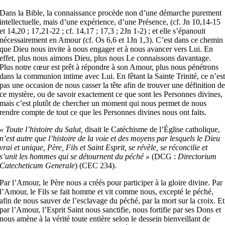
Dans la Bible, la connaissance procède non d’une démarche purement
intellectuelle, mais d’une expérience, d’une Présence, (cf. Jn 10,14-15
et 14,20 ; 17,21-22 ; cf. 14,17 ; 17,3 ; 2Jn 1-2) ; et elle s’épanouit
nécessairement en Amour (cf. Os 6,6 et 1Jn 1,3). C’est dans ce chemin
que Dieu nous invite à nous engager et à nous avancer vers Lui. En
effet, plus nous aimons Dieu, plus nous Le connaissons davantage.
Plus notre cœur est prêt à répondre à son Amour, plus nous pénétrons
dans la communion intime avec Lui. En fêtant la Sainte Trinité, ce n’es
pas une occasion de nous casser la tête afin de trouver une définition d
ce mystère, ou de savoir exactement ce que sont les Personnes divines,
mais c’est plutôt de chercher un moment qui nous permet de nous
rendre compte de tout ce que les Personnes divines nous ont faits.
« Toute l’histoire du Salut,
disait le Catéchisme de l’Église catholique,
n’est autre que l’histoire de la voie et des moyens par lesquels le Dieu
vrai et unique, Père, Fils et Saint Esprit, se révèle, se réconcilie et
s’unit les hommes qui se détournent du péché »
(DCG :
Directorium
Catecheticum Generale
) (CEC 234).
Par l’Amour, le Père nous a créés pour participer à la gloire divine. Par
l’Amour, le Fils se fait homme et vit comme nous, excepté le péché,
afin de nous sauver de l’esclavage du péché, par la mort sur la croix. Et
par l’Amour, l’Esprit Saint nous sanctifie, nous fortifie par ses Dons et
nous amène à la vérité toute entière selon le dessein bienveillant de