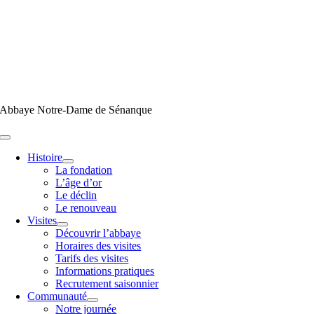
Passer
au
contenu
Abbaye Notre-Dame de Sénanque
Toggle
Navigation
Histoire
La fondation
L’âge d’or
Le déclin
Le renouveau
Visites
Découvrir l’abbaye
Horaires des visites
Tarifs des visites
Informations pratiques
Recrutement saisonnier
Communauté
Notre journée