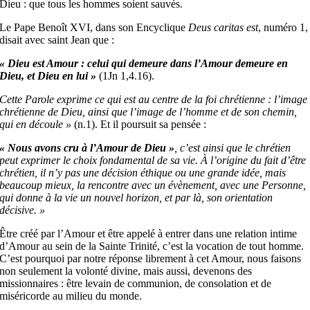
Dieu : que tous les hommes soient sauvés.
Le Pape Benoît XVI, dans son Encyclique
Deus caritas
est
, numéro 1,
disait avec saint Jean que :
« Dieu est Amour : celui qui demeure dans l’Amour demeure en
Dieu, et Dieu en lui »
(1Jn 1,4.16).
Cette Parole exprime ce qui est au centre de la foi chrétienne : l’image
chrétienne de Dieu, ainsi que l’image de l’homme et de son chemin,
qui en découle »
(n.1). Et il poursuit sa pensée :
« Nous avons cru à l’Amour de Dieu »
,
c’est ainsi que le chrétien
peut exprimer le choix fondamental de sa vie. À l’origine du fait d’être
chrétien, il n’y pas une décision éthique ou une grande idée, mais
beaucoup mieux, la rencontre avec un évènement, avec une Personne,
qui donne à la vie un nouvel horizon, et par là, son orientation
décisive. »
Être créé par l’Amour et être appelé à entrer dans une relation intime
d’Amour au sein de la Sainte Trinité, c’est la vocation de tout homme.
C’est pourquoi par notre réponse librement à cet Amour, nous faisons
non seulement la volonté divine, mais aussi, devenons des
missionnaires : être levain de communion, de consolation et de
miséricorde au milieu du monde.