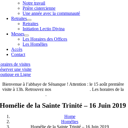
Notre travail
Prière cistercienne
Une année avec la communauté
Retraites
Retraites
Initiation Lectio Divina
Messes
Les Horaires des Offices
Les Homélies
Accès
Contact
oraires de visites
éserver une visite
outique en Ligne
Bienvenue à l’abbaye de Sénanque ! Attention : le 15 août première
visite à 13h. Retrouvez nos
horaires de visites ici
. Les horaires de la
boutique de l’abbaye ici
.
Homélie de la Sainte Trinité – 16 Juin 2019
Home
Homélies
Homélie de la Sainte Trinité – 16 Juin 2019