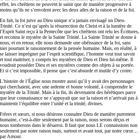
effet, les chrétiens ne peuvent le saisir que de manière progressive à
moins qu’ils ne s’envolent avec les deux ailes de la raison et de la foi.
En fait, la foi juive au Dieu unique n’a jamais envisagé un Dieu-
Trinité. Ce n’est qu’après la résurrection du Christ et à la lumière de
l’Esprit Saint reçu à la Pentecôte que les chrétiens ont relu les Écritures
et reconnu le mystère de la Sainte Trinité. La Sainte Trinité se donne à
nous, et en retour, elle nous demande une obéissance de la foi, sans
nier pourtant le raisonnement de la pensée humaine. Mais, en réalité, à
se laisser imprégner par l’esprit scientifique, l’homme veut tout savoir
et tout maitriser, y compris les mystères de Dieu et Dieu lui-même. Il
voudrait posséder Dieu et ses mystères comme des objets à sa portée.
Et si c’est impossible, il pense que c’est absurde et inutile d’y croire.
L’histoire de l’Église nous montre aussi qu’il y avait des personnages
qui cherchaient, avec une ardente et bonne volonté, à comprendre le
mystère de la Trinité. Mais à la fin, ils devenaient des hérétiques parce
que leur connaissance ne s’appuyait que sur la raison et n’arrivait pas à
maintenir l’équilibre entre l’unité et la trinité, divines.
Frères et sœurs, si nous désirons connaitre Dieu de manière purement
humaine, c’est-à-dire seulement par la raison, nous serons déçus et
nous tomberons dans le désarroi. Il faut que nous LE connaissions non
seulement par notre raison mais, surtout et avant tout, par notre cœur…
par Amour.