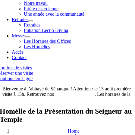
Notre travail
Prière cistercienne
Une année avec la communauté
Retraites
Retraites
Initiation Lectio Divina
Messes
Les Horaires des Offices
Les Homélies
Accès
Contact
oraires de visites
éserver une visite
outique en Ligne
Bienvenue à l’abbaye de Sénanque ! Attention : le 15 août première
visite à 13h. Retrouvez nos
horaires de visites ici
. Les horaires de la
boutique de l’abbaye ici
.
Homélie de la Présentation du Seigneur au
Temple
Home