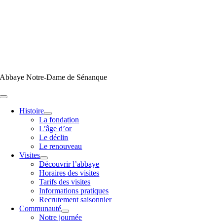
Passer
au
contenu
Abbaye Notre-Dame de Sénanque
Toggle
Navigation
Histoire
La fondation
L’âge d’or
Le déclin
Le renouveau
Visites
Découvrir l’abbaye
Horaires des visites
Tarifs des visites
Informations pratiques
Recrutement saisonnier
Communauté
Notre journée