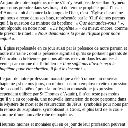
Au jour de notre baptême, même s’il n’y avait pas de vieillard Syméon
pour nous prendre dans ses bras, ni de femme prophète qui à l’instar
d’Anne se mit à chanter la louange de Dieu, c’est l’Église elle-même
qui nous a reçue dans ses bras, représentée par le ‘Oui’ de nos parents
qui à la question du ministre du baptême :
« Que demandez-vous ? »,
ont répondu en notre nom :
« Le baptême »
– ou mieux encore, comme
le prévoit le rituel :
« Nous demandons la foi de l’Église pour notre
enfant ».
L’Église représentée en ce jour aussi par la présence de notre parrain et
notre marraine ; dont la présence signifiait qu’ils se portaient garants de
l’éducation chrétienne que nous allions recevoir dans les années à
venir ; car comme dit Tertullien :
« Il ne suffit pas d’avoir reçu le
baptême pour être chrétien, il faut le devenir ! »
Le jour de notre profession monastique a été ‘comme’ un nouveau
baptême ; si de nos jours, on n’aime pas trop employer cette expression
de ‘second baptême’ pour la profession monastique (expression
cependant utilisée par St Thomas d’Aquin), il n’en reste pas moins
qu’il y a eu ce jour-là, une nouvelle immersion de notre personne dans
le Mystère de mort et de résurrection de Jésus, symbolisé pour nous par
la remise du scapulaire, symbolisant la Croix, et plus tard de la coule
comme d’une nouvelle robe de baptême.
Heureux moines et moniales qui en ce jour de leur profession peuvent