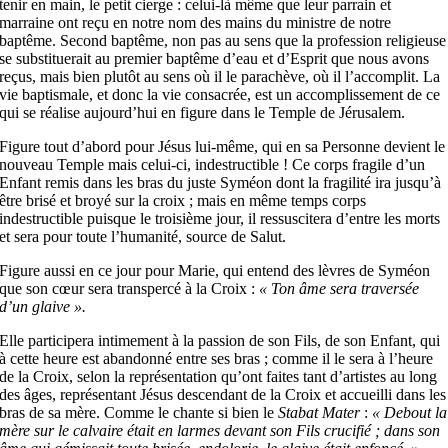
tenir en main, le petit cierge : celui-là même que leur parrain et
marraine ont reçu en notre nom des mains du ministre de notre
baptême. Second baptême, non pas au sens que la profession religieuse
se substituerait au premier baptême d’eau et d’Esprit que nous avons
reçus, mais bien plutôt au sens où il le parachève, où il l’accomplit. La
vie baptismale, et donc la vie consacrée, est un accomplissement de ce
qui se réalise aujourd’hui en figure dans le Temple de Jérusalem.
Figure tout d’abord pour Jésus lui-même, qui en sa Personne devient le
nouveau Temple mais celui-ci, indestructible ! Ce corps fragile d’un
Enfant remis dans les bras du juste Syméon dont la fragilité ira jusqu’à
être brisé et broyé sur la croix ; mais en même temps corps
indestructible puisque le troisième jour, il ressuscitera d’entre les morts
et sera pour toute l’humanité, source de Salut.
Figure aussi en ce jour pour Marie, qui entend des lèvres de Syméon
que son cœur sera transpercé à la Croix :
« Ton âme sera traversée
d’un glaive ».
Elle participera intimement à la passion de son Fils, de son Enfant, qui
à cette heure est abandonné entre ses bras ; comme il le sera à l’heure
de la Croix, selon la représentation qu’ont faites tant d’artistes au long
des âges, représentant Jésus descendant de la Croix et accueilli dans les
bras de sa mère. Comme le chante si bien le
Stabat
Mater
:
« Debout la
mère sur le calvaire était en larmes devant son Fils crucifié ; dans son