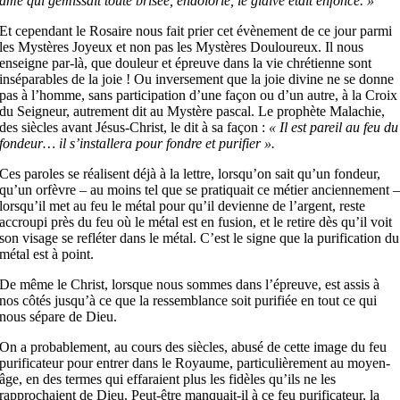
âme qui gémissait toute brisée, endolorie, le glaive était enfoncé. »
Et cependant le Rosaire nous fait prier cet évènement de ce jour parmi
les Mystères Joyeux et non pas les Mystères Douloureux. Il nous
enseigne par-là, que douleur et épreuve dans la vie chrétienne sont
inséparables de la joie ! Ou inversement que la joie divine ne se donne
pas à l’homme, sans participation d’une façon ou d’un autre, à la Croix
du Seigneur, autrement dit au Mystère pascal. Le prophète Malachie,
des siècles avant Jésus-Christ, le dit à sa façon :
« Il est pareil au feu du
fondeur… il s’installera pour fondre et purifier ».
Ces paroles se réalisent déjà à la lettre, lorsqu’on sait qu’un fondeur,
qu’un orfèvre – au moins tel que se pratiquait ce métier anciennement 
lorsqu’il met au feu le métal pour qu’il devienne de l’argent, reste
accroupi près du feu où le métal est en fusion, et le retire dès qu’il voit
son visage se refléter dans le métal. C’est le signe que la purification du
métal est à point.
De même le Christ, lorsque nous sommes dans l’épreuve, est assis à
nos côtés jusqu’à ce que la ressemblance soit purifiée en tout ce qui
nous sépare de Dieu.
On a probablement, au cours des siècles, abusé de cette image du feu
purificateur pour entrer dans le Royaume, particulièrement au moyen-
âge, en des termes qui effaraient plus les fidèles qu’ils ne les
rapprochaient de Dieu. Peut-être manquait-il à ce feu purificateur, la