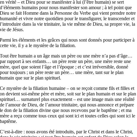
en vérité – et Dieu pour se manifester à lui (l’être humain) se sert
d’éléments humains pour nous manifester son amour ; à tel point que
Dieu se fait Homme dans la Personne du Verbe qui vient prendre notre
humanité et vivre notre quotidien pour le transfigurer, le transcender et
l’introduire dans la vie trinitaire, la vie même de Dieu, sa propre vie, la
vie de Jésus.
Parmi les éléments et les grâces qui nous sont donnés pour participer à
cette vie, il y a le mystère de la filiation.
Tout être humain a un âge mais un père ou une mère n’a pas d’âge…
par rapport à ses enfants… un père reste un père, une mère reste une
mère, quel que soient l’âge et l’époque ; et c’est irréversible, donné
pour toujours ; un père reste un père… une mère, tant sur le plan
humain que sur le plan spirituel.
Ce mystère de la filiation humaine – on se reçoit comme fils et filles et
on devient soi-même père et mère, soit sur le plan humain et sur le plan
spirituel… surnaturel plus exactement – est une image mais une réalité
de l’amour de Dieu, de l’amour trinitaire, qui nous annonce et prépare
le don de la filiation divine que nous recevons par le baptême ; et ma
mère a reçu comme tous ceux qui sont ici et toutes celles qui sont ici le
baptême.
C’est-à-dire : nous avons été introduits, par le Christ et dans le Christ,