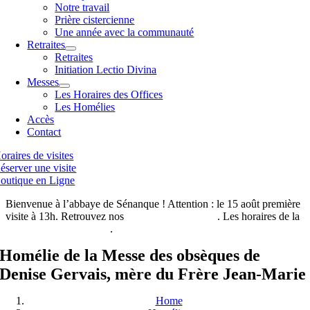
Notre travail
Prière cistercienne
Une année avec la communauté
Retraites
Retraites
Initiation Lectio Divina
Messes
Les Horaires des Offices
Les Homélies
Accès
Contact
oraires de visites
éserver une visite
outique en Ligne
Bienvenue à l’abbaye de Sénanque ! Attention : le 15 août première
visite à 13h. Retrouvez nos
horaires de visites ici
. Les horaires de la
boutique de l’abbaye ici
.
Homélie de la Messe des obsèques de
Denise Gervais, mère du Frère Jean-Marie
Home