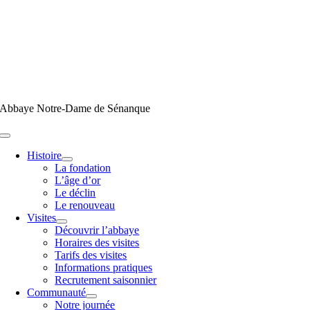
Passer
au
contenu
Abbaye Notre-Dame de Sénanque
Toggle
Navigation
Histoire
La fondation
L’âge d’or
Le déclin
Le renouveau
Visites
Découvrir l’abbaye
Horaires des visites
Tarifs des visites
Informations pratiques
Recrutement saisonnier
Communauté
Notre journée