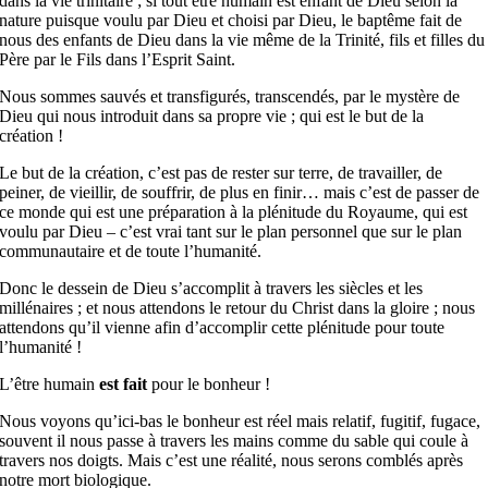
dans la vie trinitaire ; si tout être humain est enfant de Dieu selon la
nature puisque voulu par Dieu et choisi par Dieu, le baptême fait de
nous des enfants de Dieu dans la vie même de la Trinité, fils et filles du
Père par le Fils dans l’Esprit Saint.
Nous sommes sauvés et transfigurés, transcendés, par le mystère de
Dieu qui nous introduit dans sa propre vie ; qui est le but de la
création !
Le but de la création, c’est pas de rester sur terre, de travailler, de
peiner, de vieillir, de souffrir, de plus en finir… mais c’est de passer de
ce monde qui est une préparation à la plénitude du Royaume, qui est
voulu par Dieu – c’est vrai tant sur le plan personnel que sur le plan
communautaire et de toute l’humanité.
Donc le dessein de Dieu s’accomplit à travers les siècles et les
millénaires ; et nous attendons le retour du Christ dans la gloire ; nous
attendons qu’il vienne afin d’accomplir cette plénitude pour toute
l’humanité !
L’être humain
est fait
pour le bonheur !
Nous voyons qu’ici-bas le bonheur est réel mais relatif, fugitif, fugace,
souvent il nous passe à travers les mains comme du sable qui coule à
travers nos doigts. Mais c’est une réalité, nous serons comblés après
notre mort biologique.