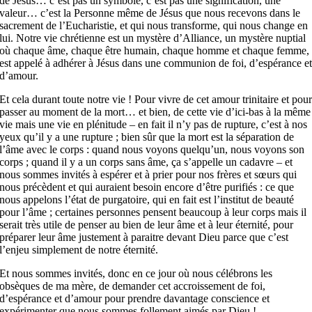
de Jésus… c’est pas un symbole, c’est pas une signification, une
valeur… c’est la Personne même de Jésus que nous recevons dans le
sacrement de l’Eucharistie, et qui nous transforme, qui nous change en
lui. Notre vie chrétienne est un mystère d’Alliance, un mystère nuptial
où chaque âme, chaque être humain, chaque homme et chaque femme,
est appelé à adhérer à Jésus dans une communion de foi, d’espérance e
d’amour.
Et cela durant toute notre vie ! Pour vivre de cet amour trinitaire et pou
passer au moment de la mort… et bien, de cette vie d’ici-bas à la même
vie mais une vie en plénitude – en fait il n’y pas de rupture, c’est à nos
yeux qu’il y a une rupture ; bien sûr que la mort est la séparation de
l’âme avec le corps : quand nous voyons quelqu’un, nous voyons son
corps ; quand il y a un corps sans âme, ça s’appelle un cadavre – et
nous sommes invités à espérer et à prier pour nos frères et sœurs qui
nous précèdent et qui auraient besoin encore d’être purifiés : ce que
nous appelons l’état de purgatoire, qui en fait est l’institut de beauté
pour l’âme ; certaines personnes pensent beaucoup à leur corps mais il
serait très utile de penser au bien de leur âme et à leur éternité, pour
préparer leur âme justement à paraitre devant Dieu parce que c’est
l’enjeu simplement de notre éternité.
Et nous sommes invités, donc en ce jour où nous célébrons les
obsèques de ma mère, de demander cet accroissement de foi,
d’espérance et d’amour pour prendre davantage conscience et
expérimenter que nous sommes follement aimés par Dieu !