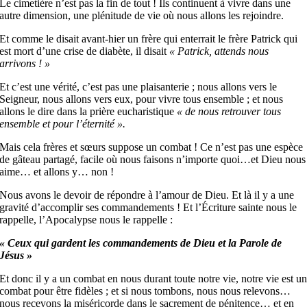
Le cimetière n’est pas la fin de tout ! Ils continuent à vivre dans une
autre dimension, une plénitude de vie où nous allons les rejoindre.
Et comme le disait avant-hier un frère qui enterrait le frère Patrick qui
est mort d’une crise de diabète, il disait
« Patrick, attends nous
arrivons ! »
Et c’est une vérité, c’est pas une plaisanterie ; nous allons vers le
Seigneur, nous allons vers eux, pour vivre tous ensemble ; et nous
allons le dire dans la prière eucharistique
« de nous retrouver tous
ensemble et pour l’éternité ».
Mais cela frères et sœurs suppose un combat ! Ce n’est pas une espèce
de gâteau partagé, facile où nous faisons n’importe quoi…et Dieu nous
aime… et allons y… non !
Nous avons le devoir de répondre à l’amour de Dieu. Et là il y a une
gravité d’accomplir ses commandements ! Et l’Écriture sainte nous le
rappelle, l’Apocalypse nous le rappelle :
« Ceux qui gardent les commandements de Dieu et la Parole de
Jésus »
Et donc il y a un combat en nous durant toute notre vie, notre vie est u
combat pour être fidèles ; et si nous tombons, nous nous relevons…
nous recevons la miséricorde dans le sacrement de pénitence… et en