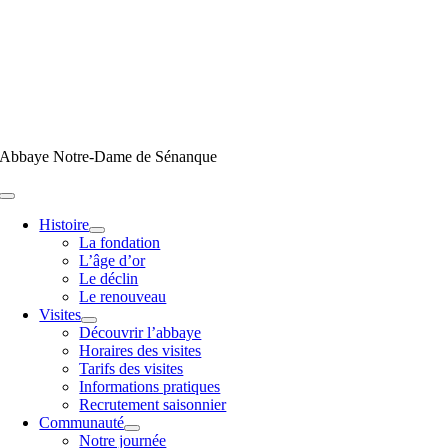
Passer
au
contenu
Abbaye Notre-Dame de Sénanque
Toggle
Navigation
Histoire
La fondation
L’âge d’or
Le déclin
Le renouveau
Visites
Découvrir l’abbaye
Horaires des visites
Tarifs des visites
Informations pratiques
Recrutement saisonnier
Communauté
Notre journée