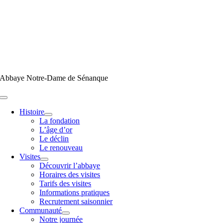
Passer
au
contenu
Abbaye Notre-Dame de Sénanque
Toggle
Navigation
Histoire
La fondation
L’âge d’or
Le déclin
Le renouveau
Visites
Découvrir l’abbaye
Horaires des visites
Tarifs des visites
Informations pratiques
Recrutement saisonnier
Communauté
Notre journée