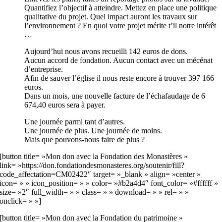
Quantifiez l’objectif à atteindre. Mettez en place une politique
qualitative du projet. Quel impact auront les travaux sur
l’environnement ? En quoi votre projet mérite t’il notre intérêt
…
Aujourd’hui nous avons recueilli 142 euros de dons.
Aucun accord de fondation. Aucun contact avec un mécénat
d’entreprise.
Afin de sauver l’église il nous reste encore à trouver 397 166
euros.
Dans un mois, une nouvelle facture de l’échafaudage de 6
674,40 euros sera à payer.
Une journée parmi tant d’autres.
Une journée de plus. Une journée de moins.
Mais que pouvons-nous faire de plus ?
[button title= »Mon don avec la Fondation des Monastères »
link= »https://don.fondationdesmonasteres.org/soutenir/fill?
code_affectation=CM02422″ target= »_blank » align= »center »
icon= » » icon_position= » » color= »#b2a4d4″ font_color= »#ffffff »
size= »2″ full_width= » » class= » » download= » » rel= » »
onclick= » »]
[button title= »Mon don avec la Fondation du patrimoine »