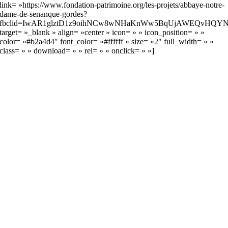
link= »https://www.fondation-patrimoine.org/les-projets/abbaye-notre-
dame-de-senanque-gordes?
fbclid=IwAR1glztD1z9oihNCw8wNHaKnWw5BqUjAWEQvHQYNzS
target= »_blank » align= »center » icon= » » icon_position= » »
color= »#b2a4d4″ font_color= »#ffffff » size= »2″ full_width= » »
class= » » download= » » rel= » » onclick= » »]