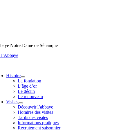
Passer
au
contenu
baye Notre-Dame de Sénanque
z l’Abbaye
oggle
avigation
Histoire
La fondation
L’âge d’or
Le déclin
Le renouveau
Visites
Découvrir l’abbaye
Horaires des visites
Tarifs des visites
Informations pratiques
Recrutement saisonnier