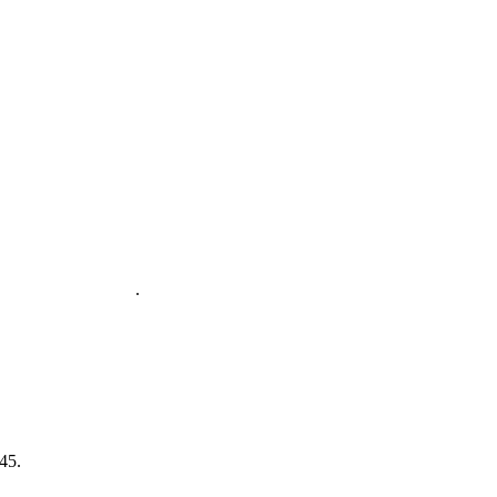
ique de l’abbaye ici
.
45.