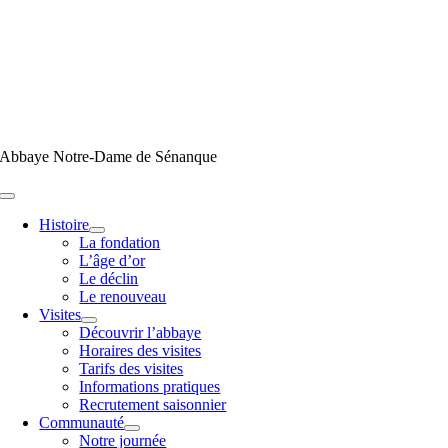
Passer
au
contenu
Abbaye Notre-Dame de Sénanque
Toggle
Navigation
Histoire
La fondation
L’âge d’or
Le déclin
Le renouveau
Visites
Découvrir l’abbaye
Horaires des visites
Tarifs des visites
Informations pratiques
Recrutement saisonnier
Communauté
Notre journée