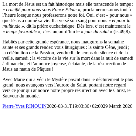
La mort de Jésus est un fait historique mais elle transcende le temps :
« crucifié pour nous sous Ponce Pilate »
, proclamerons-nous tout à
l’heure lorsque nous professerons notre foi. Oui, c’est « pour nous »
que Jésus a donné sa vie. Il a versé son sang pour nous
« et pour la
multitude »
, dit la prière eucharistique. Dès lors, c’est maintenant le
« temps favorable »
, c’est aujourd’hui le
« jour du salut »
(Is 49,8).
Habités par cette grande espérance, nous inaugurons la semaine
sainte et ses grands rendez-vous liturgiques : la sainte Cène, jeudi ;
la célébration de la Passion, vendredi ; le temps du silence et de la
veille, samedi ; la victoire de la vie sur la mort dans la nuit de samedi
à dimanche, et l’annonce joyeuse, éclatante, de la résurrection de
Jésus au matin de Pâques !
Avec Marie qui a vécu le Mystère pascal dans le déchirement le plus
grand, nous avançons vers l’aurore du Salut, portant notre regard
vers ce jour qui annonce notre propre résurrection avec le Christ, le
Sauveur du monde.
Pierre-Yves RINQUIN
2026-03-31T19:03:36+02:00
29 March 2026
|