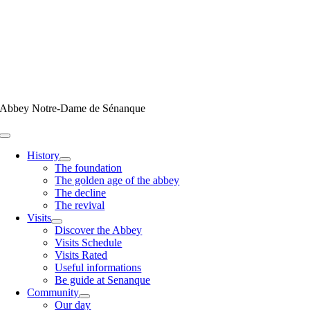
Skip
to
content
Abbey Notre-Dame de Sénanque
Toggle
Navigation
History
The foundation
The golden age of the abbey
The decline
The revival
Visits
Discover the Abbey
Visits Schedule
Visits Rated
Useful informations
Be guide at Senanque
Community
Our day