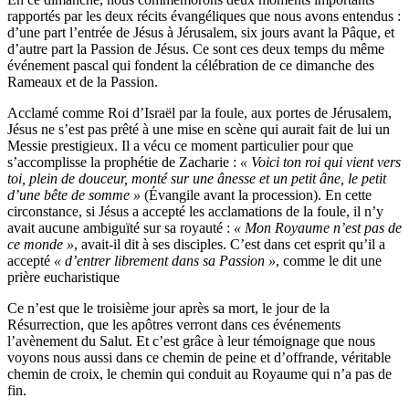
rapportés par les deux récits évangéliques que nous avons entendus :
d’une part l’entrée de Jésus à Jérusalem, six jours avant la Pâque, et
d’autre part la Passion de Jésus. Ce sont ces deux temps du même
événement pascal qui fondent la célébration de ce dimanche des
Rameaux et de la Passion.
Acclamé comme Roi d’Israël par la foule, aux portes de Jérusalem,
Jésus ne s’est pas prêté à une mise en scène qui aurait fait de lui un
Messie prestigieux. Il a vécu ce moment particulier pour que
s’accomplisse la prophétie de Zacharie :
« Voici ton roi qui vient vers
toi, plein de douceur, monté sur une ânesse et un petit âne, le petit
d’une bête de somme »
(Évangile avant la procession). En cette
circonstance, si Jésus a accepté les acclamations de la foule, il n’y
avait aucune ambiguïté sur sa royauté :
« Mon Royaume n’est pas de
ce monde »
, avait-il dit à ses disciples. C’est dans cet esprit qu’il a
accepté
« d’entrer librement dans sa Passion »
, comme le dit une
prière eucharistique
Ce n’est que le troisième jour après sa mort, le jour de la
Résurrection, que les apôtres verront dans ces événements
l’avènement du Salut. Et c’est grâce à leur témoignage que nous
voyons nous aussi dans ce chemin de peine et d’offrande, véritable
chemin de croix, le chemin qui conduit au Royaume qui n’a pas de
fin.